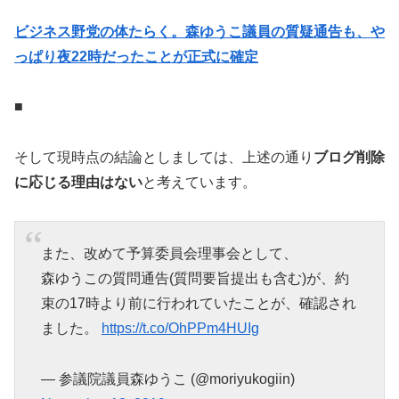
ビジネス野党の体たらく。森ゆうこ議員の質疑通告も、や
っぱり夜22時だったことが正式に確定
■
そして現時点の結論としましては、上述の通り
ブログ削除
に応じる理由はない
と考えています。
また、改めて予算委員会理事会として、
森ゆうこの質問通告(質問要旨提出も含む)が、約
束の17時より前に行われていたことが、確認され
ました。
https://t.co/OhPPm4HUIg
— 参議院議員森ゆうこ (@moriyukogiin)