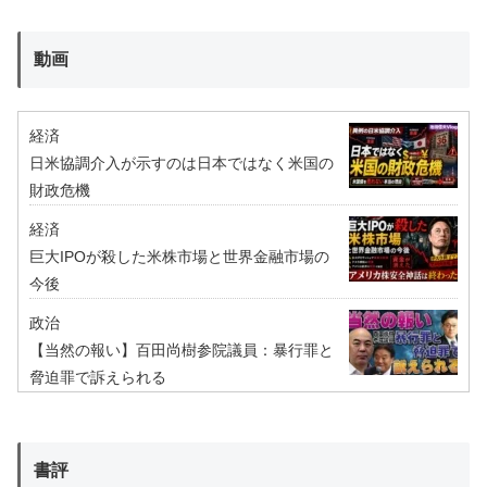
動画
経済
日米協調介入が示すのは日本ではなく米国の
財政危機
経済
巨大IPOが殺した米株市場と世界金融市場の
今後
政治
【当然の報い】百田尚樹参院議員：暴行罪と
脅迫罪で訴えられる
書評