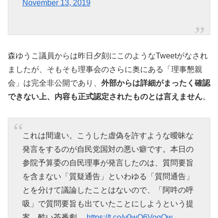
November 13, 2019
森ゆうこ議員からは昨日夕刻にこのようなTweetがなされ
ましたが、そもそも理事会のさらに奥にある「理事懇親
会」は完全非公開であり、
外部からは詳細がまったく確認
できない上、内容も正式認定されたものとは言えません
。
これは間違い。こうした虚偽を許すような曖昧な
発言をするのが自民党国対の悪い癖です。本日の
参院予算委の自民理事が発言したのは、質問要旨
を含まない「質疑通告」といわゆる「質問通告」
とを分けて議論したことはないので、「阿吽の呼
吸」で質問要旨も出ていたことにしようという提
案。酷い茶番劇。
https://t.co/v0wQ6VoqOw