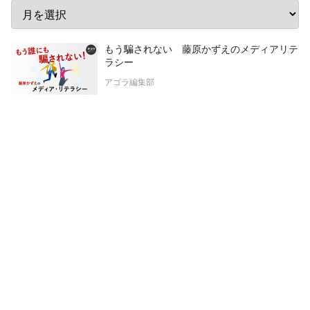
もう騙されない 藤原かずえのメディアリテ
ラシー
アゴラ編集部