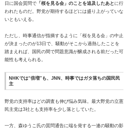
日に国会質問で
「桜を見る会」のことを追及したあと
に行
われたものだ。野党が期待するほどには盛り上がっていな
いともいえる。
ただし、時事通信が指摘するように「桜を見る会」の中止
が決まったのが13日で、騒動がそこから過熱したことを
踏まえれば、国民の間で問題意識が醸成される前だった可
能性も考えられる。
NHKでは“倍増”も、JNN、時事ではガタ落ちの国民民
主
野党の支持率はどの調査も伸び悩み気味。最大野党の立憲
民主党は3社とも支持率を少し落としていた。
一方、森ゆうこ氏の質問通告に端を発する一連の騒動の影