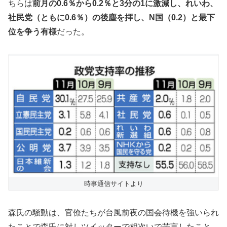
ちらは
前月の0.6％から0.2％と3分の1に激減し、れいわ、
社民党（ともに0.6％）の後塵を拝し、N国（0.2）と最下
位を争う有様
だった。
時事通信サイトより
森氏の騒動は、官僚たちが台風前夜の国会待機を強いられ
たことで森氏に対しツイッターで相次いで苦言したこと