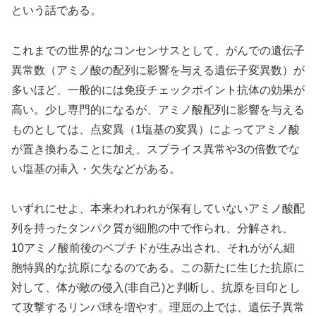
という話である。
これまでの世界的なコンセンサスとして、がんでの遺伝子
異常数（アミノ酸の配列に影響を与える遺伝子変異数）が
多いほど、一般的には免疫チェックポイント抗体の効果が
高い。少し専門的になるが、アミノ酸配列に影響を与える
ものとしては、点変異（1塩基の変異）によってアミノ酸
が置き換わることに加え、スプライス異常や3の倍数でな
い塩基の挿入・欠失などがある。
いずれにせよ、本来われわれが保有していないアミノ酸配
列を持ったタンパク質が細胞の中で作られ、分解され、
10アミノ酸前後のペプチドが生み出され、それががん細
胞特異的な抗原になるのである。この新たに生じた抗原に
対して、体が敵の侵入(非自己)と判断し、抗原を目印とし
て攻撃するリンパ球を増やす。理屈の上では、遺伝子異常