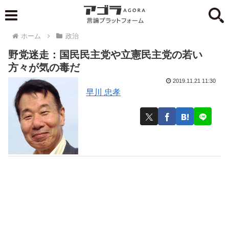
ホーム
政治
野党迷走：国民民主党や立憲民主党の若い
方々が気の毒だ
2019.11.21 11:30
早川 忠孝