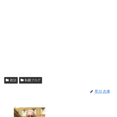
政治
転載ブログ
早川 忠孝