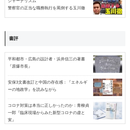
ジャーナリズム
警察官の正当な職務執行を罵倒する玉川徹
書評
平和都市・広島の設計者・浜井信三の著書
『原爆市長』
安保3文書改訂と中国の存在感：『エネルギ
ーの地政学』を読みながら
コロナ対策は本当に正しかったのか：青柳貞
一郎『臨床現場からみた新型コロナの虚と
実』