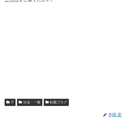
IT
社会・一般
転載ブログ
中田 宏