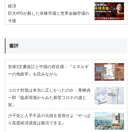
経済
巨大IPOが殺した米株市場と世界金融市場の
今後
書評
安保3文書改訂と中国の存在感：『エネルギ
ーの地政学』を読みながら
コロナ対策は本当に正しかったのか：青柳貞
一郎『臨床現場からみた新型コロナの虚と
実』
少子化と人手不足の元凶を直視せよ『やっぱ
り高度経済成長は復活できる』