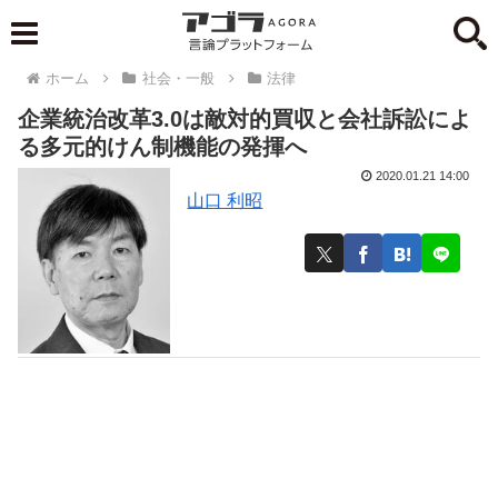
ホーム
社会・一般
法律
企業統治改革3.0は敵対的買収と会社訴訟によ
る多元的けん制機能の発揮へ
2020.01.21 14:00
山口 利昭