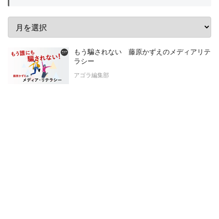
もう騙されない 藤原かずえのメディアリテ
ラシー
アゴラ編集部