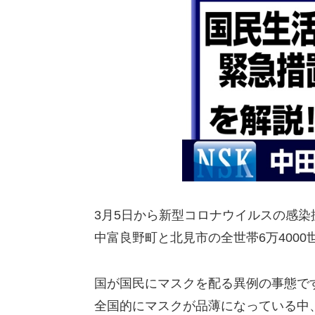
3月5日から新型コロナウイルスの感
中富良野町と北見市の全世帯6万400
国が国民にマスクを配る異例の事態で
全国的にマスクが品薄になっている中