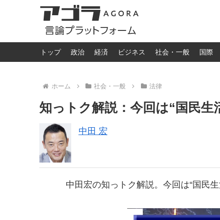
トップ
政治
経済
ビジネス
社会・一般
国際
ホーム
社会・一般
法律
知っトク解説：今回は“国民生
中田 宏
中田宏の知っトク解説。今回は“国民生