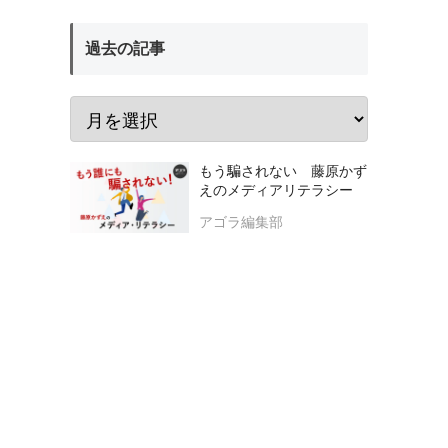
過去の記事
もう騙されない 藤原かず
えのメディアリテラシー
アゴラ編集部