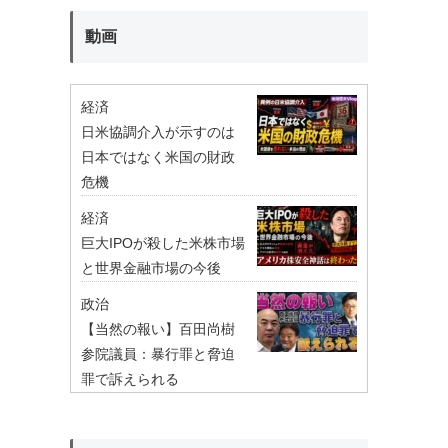
動画
経済
日米協調介入が示すのは
日本ではなく米国の財政
危機
経済
巨大IPOが殺した米株市場
と世界金融市場の今後
政治
【当然の報い】百田尚樹
参院議員：暴行罪と脅迫
罪で訴えられる