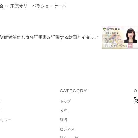
会 ～ 東京オリ・パラショーケース
染症対策にも身分証明書が活躍する韓国とイタリア
U
CATEGORY
O
覧
トップ
覧
政治
ポリシー
経済
ビジネス