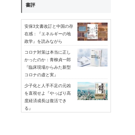
書評
安保3文書改訂と中国の存
在感：『エネルギーの地
政学』を読みながら
コロナ対策は本当に正し
かったのか：青柳貞一郎
『臨床現場からみた新型
コロナの虚と実』
少子化と人手不足の元凶
を直視せよ『やっぱり高
度経済成長は復活でき
る』