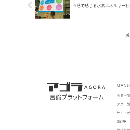
五感で感じる水素エネルギー社
感
MEN
著者一
タグ一
サイト
GEPR