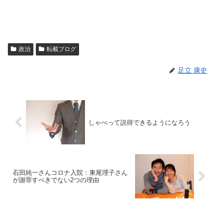
政治
転載ブログ
足立 康史
しゃべって説得できるようになろう
石田純一さんコロナ入院：東尾理子さん
が謝罪すべきでない2つの理由