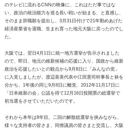
のテレビに流れるCNNの映像に、これはただ事ではな
い、政治の統治能力を巡る長い戦いが始まる、と直感し、
そのまま辞職願を提出し、3月31日付けで21年勤めあげた
経済産業省を退職、生まれ育った地元大阪に戻ったのでし
た。
大阪では、翌日4月1日に統一地方選挙が告示されました
ので、即日、地元の維新候補の応援に入り、国政から維新
政治を応援したいとの観点から9月8日に「みんなの党」
に入党しましたが、渡辺喜美代表や江田憲司幹事長と袂を
分かち、1年後の同じ9月8日に離党、2012年11月17日に
「日本維新の会」公認を得て12月16日投開票の総選挙で
初当選をさせていただいたのです。
それから本年は8年目。二回の解散総選挙を挟みながら、
様々な支持者の皆さま、同僚議員の皆さまと交流し、大阪