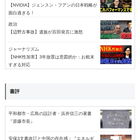
【NVIDIA】ジェンスン・フアンの日本戦略が
面白過ぎる！
政治
【辺野古事故】遺族が百田発言に激怒
ジャーナリズム
【NHK性加害】3年放置は意図的か：お粗末
すぎる対応
書評
平和都市・広島の設計者・浜井信三の著書
『原爆市長』
安保3文書改訂と中国の存在感：『エネルギ