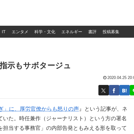
IT
エンタメ
科学・文化
エネルギー
書評
投稿募集
の指示もサボタージュ
2020.04.25 20:
すぎ」に、厚労官僚からも怒りの声
』という記事が、ネ
ていた。時任兼作（ジャーナリスト）という方の署名
を担当する事務官」の内部告発ともみえる形を取って