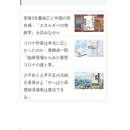
安保3文書改訂と中国の存
在感：『エネルギーの地
政学』を読みながら
コロナ対策は本当に正し
かったのか：青柳貞一郎
『臨床現場からみた新型
コロナの虚と実』
少子化と人手不足の元凶
を直視せよ『やっぱり高
度経済成長は復活でき
る』