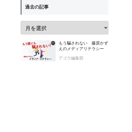
過去の記事
もう騙されない 藤原かず
えのメディアリテラシー
アゴラ編集部