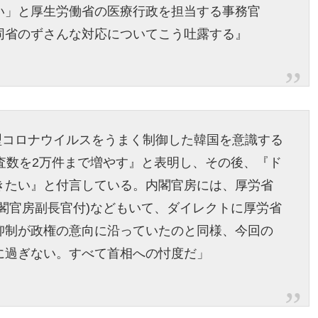
い」と厚生労働省の医療行政を担当する事務官
同省のずさんな対応についてこう吐露する』
新型コロナウイルスをうまく制御した韓国を意識する
査数を2万件まで増やす』と表明し、その後、『ド
きたい』と付言している。内閣官房には、厚労省
閣官房副長官付)などもいて、ダイレクトに厚労省
抑制が政権の意向に沿っていたのと同様、今回の
に過ぎない。すべて首相への忖度だ」