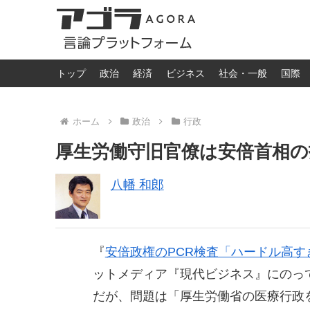
トップ
政治
経済
ビジネス
社会・一般
国際
ホーム
政治
行政
厚生労働守旧官僚は安倍首相
八幡 和郎
『
安倍政権のPCR検査「ハードル高
ットメディア『現代ビジネス』にのっ
だが、問題は「厚生労働省の医療行政