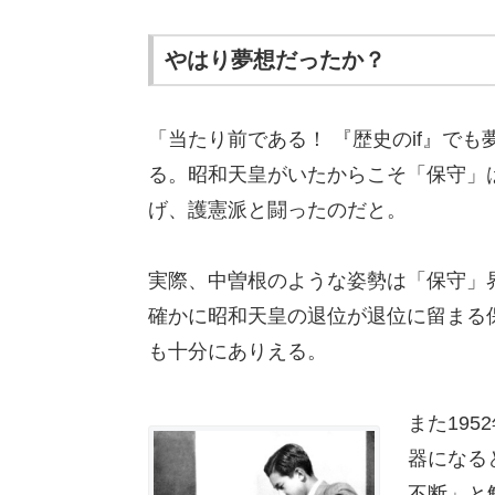
やはり夢想だったか？
「当たり前である！ 『歴史のif』で
る。昭和天皇がいたからこそ「保守」
げ、護憲派と闘ったのだと。
実際、中曽根のような姿勢は「保守」
確かに昭和天皇の退位が退位に留まる
も十分にありえる。
また19
器になる
不断」と