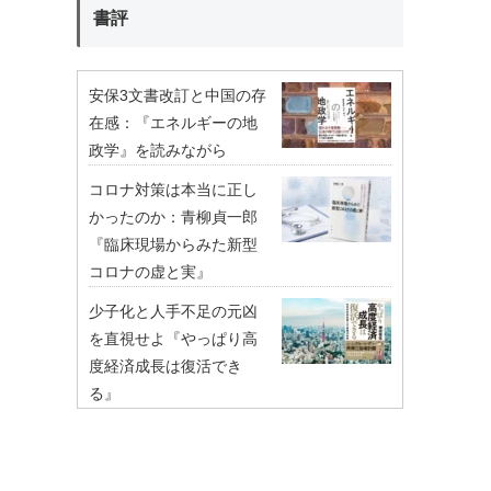
書評
安保3文書改訂と中国の存
在感：『エネルギーの地
政学』を読みながら
コロナ対策は本当に正し
かったのか：青柳貞一郎
『臨床現場からみた新型
コロナの虚と実』
少子化と人手不足の元凶
を直視せよ『やっぱり高
度経済成長は復活でき
る』