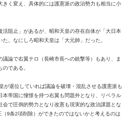
大きく変え、具体的には護憲派の政治勢力も相当に小
復活阻止」があるが、昭和天皇の存在自体が「大日本
いた。なにしろ昭和天皇は「大元帥」だった。
の議論で右翼テロ（長崎市長への銃撃等）もあり、ま
ものである。
天皇が退位していれば議論を破壊・混乱させる護憲派も
日本帝国に憧憬を持つ右翼も問題外となり、リベラル
社会で圧倒的勢力となり改憲も現実的な政治課題とな
改正（9条2項削除）ができたのではないかと考えるのは