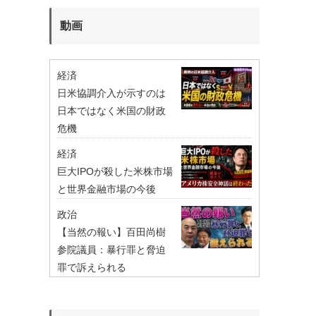
動画
経済
日米協調介入が示すのは
日本ではなく米国の財政
危機
経済
巨大IPOが殺した米株市場
と世界金融市場の今後
政治
【当然の報い】百田尚樹
参院議員：暴行罪と脅迫
罪で訴えられる