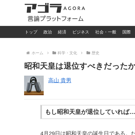
トップ
政治
経済
ビジネス
社会・一般
国際
ホーム
科学・文化
歴史
昭和天皇は退位すべきだった
高山 貴男
もし昭和天皇が退位していれば
4月29日は昭和天皇の誕生日である。