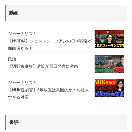
動画
ジャーナリズム
【NVIDIA】ジェンスン・フアンの日本戦略が
面白過ぎる！
政治
【辺野古事故】遺族が百田発言に激怒
ジャーナリズム
【NHK性加害】3年放置は意図的か：お粗末
すぎる対応
書評