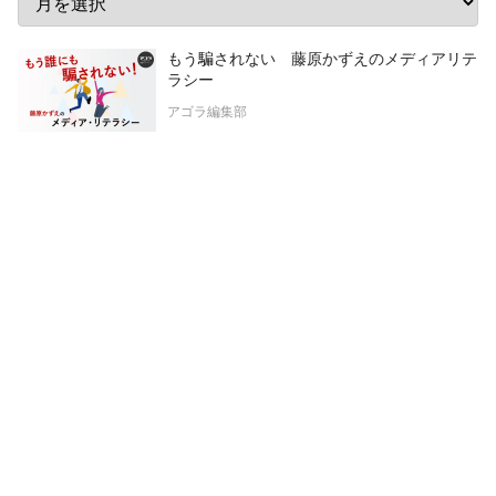
もう騙されない 藤原かずえのメディアリテ
ラシー
アゴラ編集部