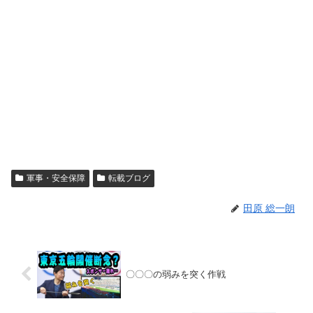
軍事・安全保障
転載ブログ
田原 総一朗
〇〇〇の弱みを突く作戦