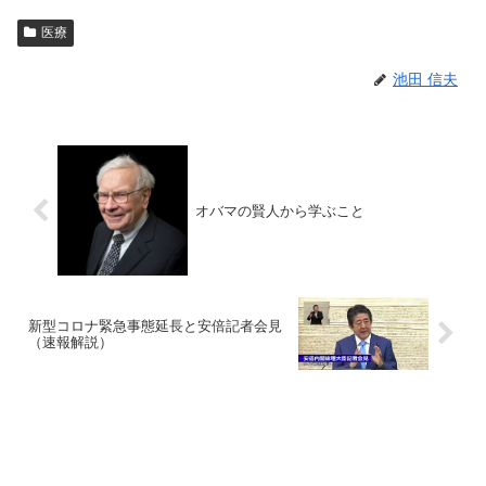
医療
池田 信夫
オバマの賢人から学ぶこと
新型コロナ緊急事態延長と安倍記者会見
（速報解説）