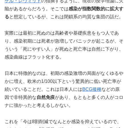
ケル・レヴィット
の指摘するように、現在の疫学理論に欠
陥があるからだろう。そこでは
感染が指数関数的に拡大す
る
と想定しているが、これは閉鎖系の均質な集団の話だ。
実際には最初に死ぬのは高齢者や基礎疾患をもつ人であ
り、感染初期には死者が急増してパニックが起こるが、そ
ういう「死にやすい人」が死ぬと死亡率は自然に下がり、
感染曲線はフラット化する。
日本に特徴的なのは、初期の感染激増の局面がなくゆるや
かに増え、欧米の1/100以下という驚異的に低い死亡率が
続いていることだ。これは日本人には
BCG接種
などの原
因で非特異的な
自然免疫
があり、もともと多くの人がコロ
ナに強かったと考えるしかない。
これを「今は8割削減でなんとか感染を抑えているので、