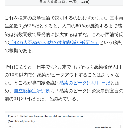
各国の新型コロナ死者(ft.com)
これを従来の疫学理論で説明するのはむずかしい。基本再
生産数R
が2.5だとすると、人口の60％が感染するまで感
0
染は指数関数で爆発的に拡大するはずだ。これが西浦博氏
の
「42万人死ぬから8割の接触削減が必要だ」
という珍説
の根拠である。
それに従うと、日本でも3月末で（おそらく感染者が人口
の10％以内で）感染がピークアウトすることはありえな
い。ところが専門家会議は
感染のピークは4月1日だ
と認
め、
国立感染症研究所
も「感染のピークは緊急事態宣言の
前の3月29日だった」と認めている。