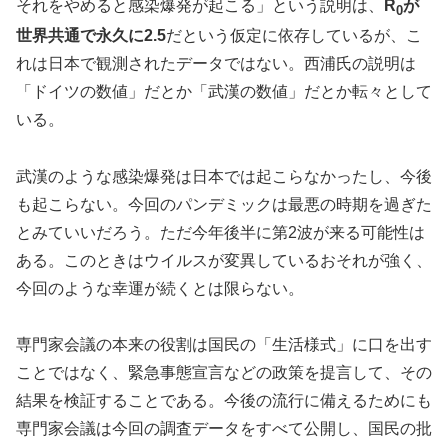
それをやめると感染爆発が起こる」という説明は、
R
が
0
世界共通で永久に2.5
だという仮定に依存しているが、こ
れは日本で観測されたデータではない。西浦氏の説明は
「ドイツの数値」だとか「武漢の数値」だとか転々として
いる。
武漢のような感染爆発は日本では起こらなかったし、今後
も起こらない。今回のパンデミックは最悪の時期を過ぎた
とみていいだろう。ただ今年後半に第2波が来る可能性は
ある。このときはウイルスが変異しているおそれが強く、
今回のような幸運が続くとは限らない。
専門家会議の本来の役割は国民の「生活様式」に口を出す
ことではなく、緊急事態宣言などの政策を提言して、その
結果を検証することである。今後の流行に備えるためにも
専門家会議は今回の調査データをすべて公開し、国民の批