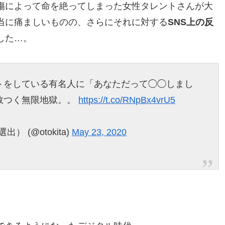
傷によって命を絶ってしまった女性タレントさんが大
当に痛ましいものの、さらにそれに対する
SNS上の反
した…。
トをしている有名人に「あなただって◯◯しまし
数つく無限地獄。。
https://t.co/RNpBx4vrU5
） (@otokita)
May 23, 2020