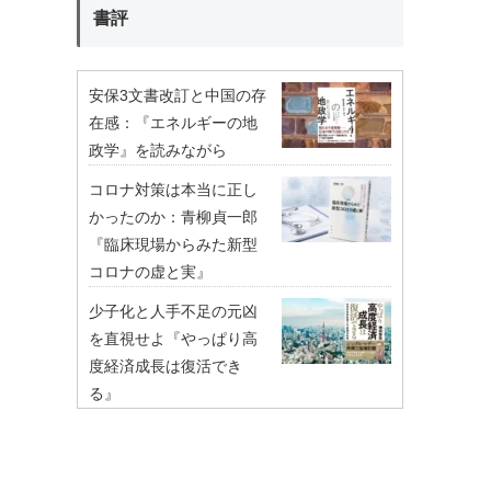
書評
安保3文書改訂と中国の存
在感：『エネルギーの地
政学』を読みながら
コロナ対策は本当に正し
かったのか：青柳貞一郎
『臨床現場からみた新型
コロナの虚と実』
少子化と人手不足の元凶
を直視せよ『やっぱり高
度経済成長は復活でき
る』