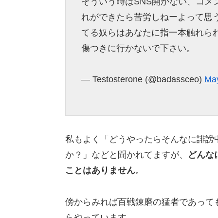
そういう時はSNS開かない、コメ
れができたら苦労しねーよって思
てる奴らはあなたに指一本触れら
傷つきに行かないで下さい。
— Testosterone (@badassceo)
May
私もよく「どうやったらそんなに誹謗
か？」などと聞かれてますが、
どんな
ことはありません
。
傍からみれば百戦錬磨の猛者であって
らやっています。