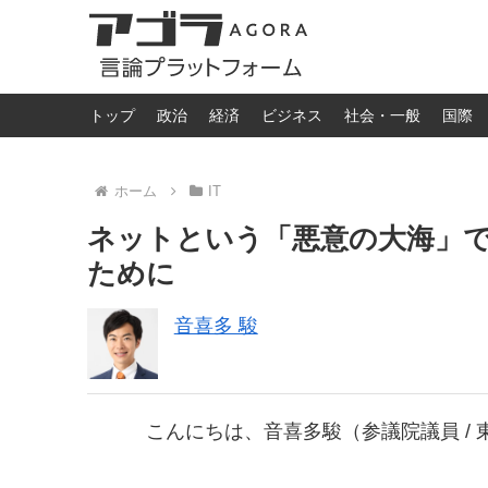
トップ
政治
経済
ビジネス
社会・一般
国際
ホーム
IT
ネットという「悪意の大海」
ために
音喜多 駿
こんにちは、音喜多駿（参議院議員 /