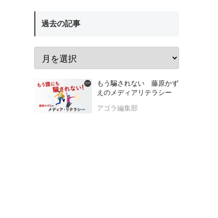
過去の記事
もう騙されない 藤原かず
えのメディアリテラシー
アゴラ編集部