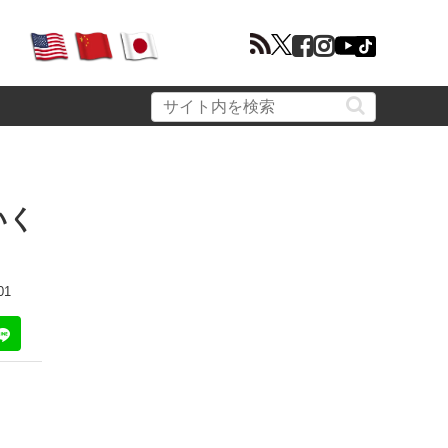
いく
01