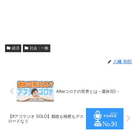
経済
社会・一般
八幡 和郎
Afterコロナの世界とは－週休3日－
【#アゴラジオ SOLO】都政も検察もデス
ロードなう