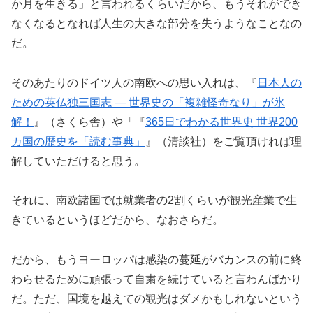
か月を生きる」と言われるくらいだから、もうそれができ
なくなるとなれば人生の大きな部分を失うようなことなの
だ。
そのあたりのドイツ人の南欧への思い入れは、『
日本人の
ための英仏独三国志 ― 世界史の「複雑怪奇なり」が氷
解！
』（さくら舎）や「『
365日でわかる世界史 世界200
カ国の歴史を「読む事典」
』（清談社）をご覧頂ければ理
解していただけると思う。
それに、南欧諸国では就業者の2割くらいが観光産業で生
きているというほどだから、なおさらだ。
だから、もうヨーロッパは感染の蔓延がバカンスの前に終
わらせるために頑張って自粛を続けていると言わんばかり
だ。ただ、国境を越えての観光はダメかもしれないという