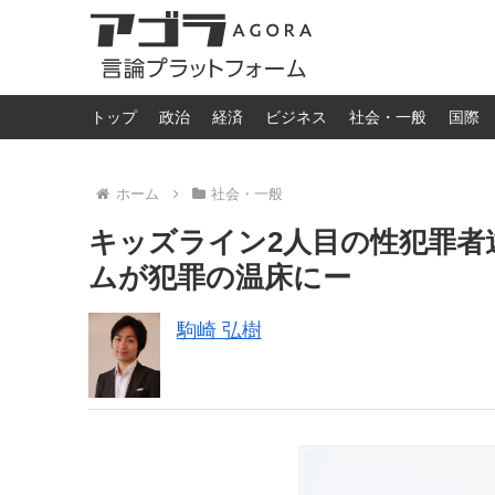
トップ
政治
経済
ビジネス
社会・一般
国際
ホーム
社会・一般
キッズライン2人目の性犯罪者
ムが犯罪の温床にー
駒崎 弘樹