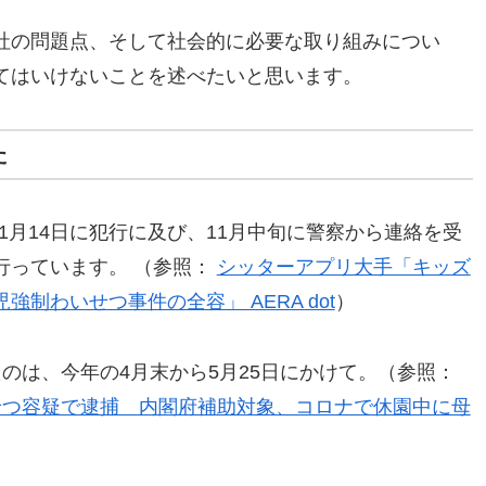
社の問題点、そして社会的に必要な取り組みについ
てはいけないことを述べたいと思います。
た
11月14日に犯行に及び、11月中旬に警察から連絡を受
行っています。 （参照：
シッターアプリ大手「キッズ
制わいせつ事件の全容」 AERA dot
）
のは、今年の4月末から5月25日にかけて。（参照：
せつ容疑で逮捕 内閣府補助対象、コロナで休園中に母