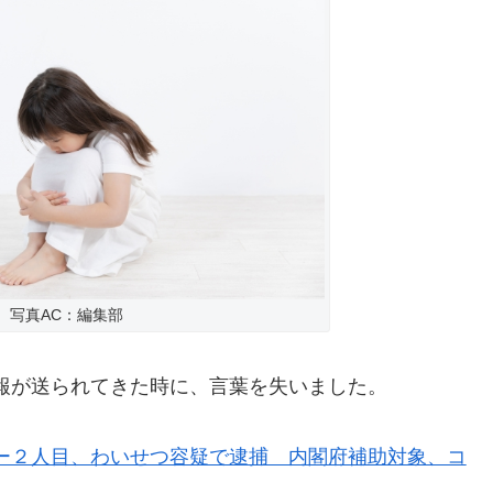
写真AC：編集部
報が送られてきた時に、言葉を失いました。
ー２人目、わいせつ容疑で逮捕 内閣府補助対象、コ