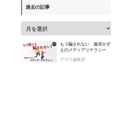
過去の記事
もう騙されない 藤原かず
えのメディアリテラシー
アゴラ編集部