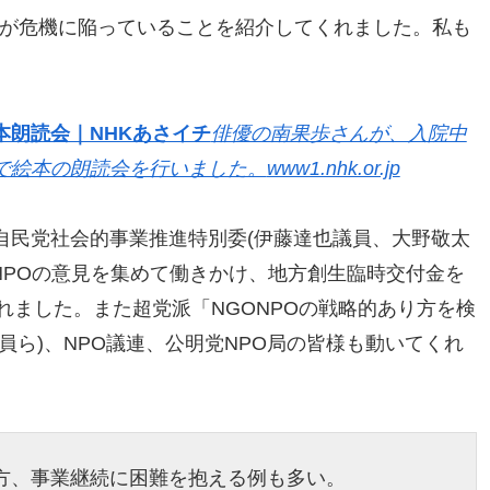
POが危機に陥っていることを紹介してくれました。私も
本朗読会｜NHKあさイチ
俳優の南果歩さんが、入院中
で絵本の朗読会を行いました。
www1.nhk.or.jp
自民党社会的事業推進特別委(伊藤達也議員、大野敬太
NPOの意見を集めて働きかけ、地方創生臨時交付金を
れました。また超党派「NGONPOの戦略的あり方を検
員ら)、NPO議連、公明党NPO局の皆様も動いてくれ
一方、事業継続に困難を抱える例も多い。