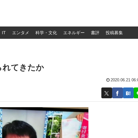
IT
エンタメ
科学・文化
エネルギー
書評
投稿募集
られてきたか
2020.06.21 06: