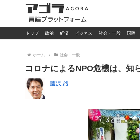
トップ
政治
経済
ビジネス
社会・一般
国際
ホーム
社会・一般
コロナによるNPO危機は、知
藤沢 烈