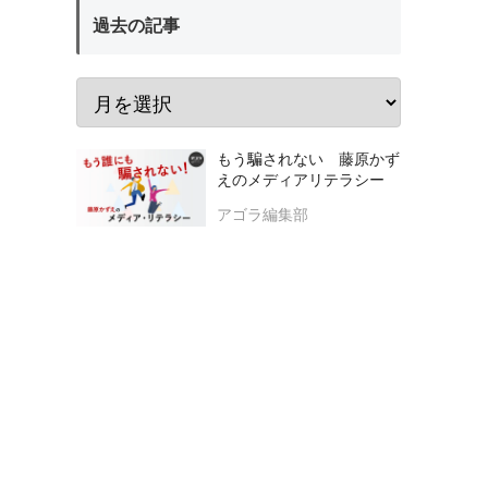
過去の記事
もう騙されない 藤原かず
えのメディアリテラシー
アゴラ編集部