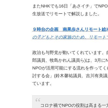
またNHKでも16日「あさイチ」でN
生放送でリモートで解説しました。
９時台の企画 南果歩さんリモート絵
の子どもとその家族のため、リモート
政治も与野党が動いてくれています。
郎議員、牧島かれん議員ら)は、3月に
NPOが活用可能にする流れを作ってく
討する会」(鈴木馨祐議員、吉川有美議
ています。
コロナ禍でNPOの役割は高まる