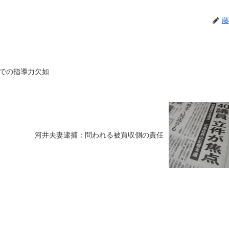
藤
での指導力欠如
河井夫妻逮捕：問われる被買収側の責任