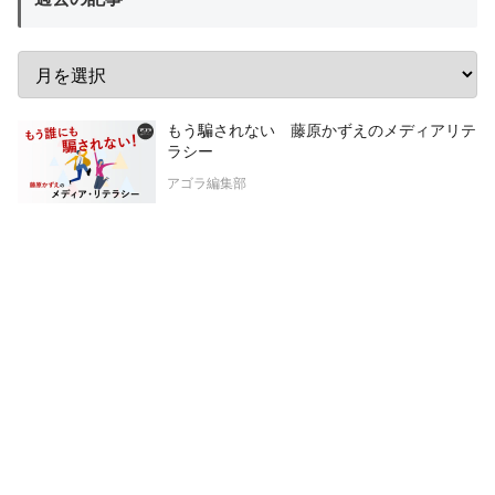
もう騙されない 藤原かずえのメディアリテ
ラシー
アゴラ編集部