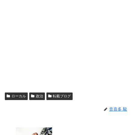
ローカル
政治
転載ブログ
音喜多 駿