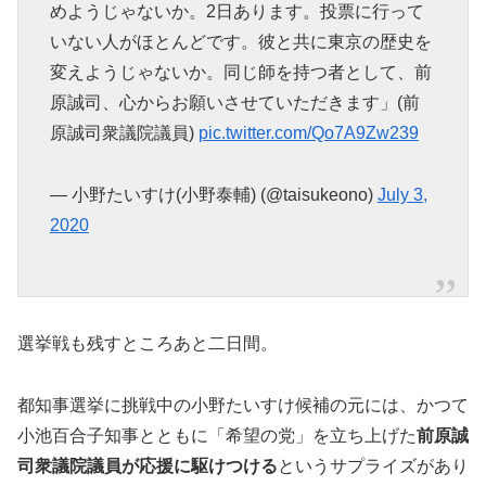
めようじゃないか。2日あります。投票に行って
いない人がほとんどです。彼と共に東京の歴史を
変えようじゃないか。同じ師を持つ者として、前
原誠司、心からお願いさせていただきます」(前
原誠司衆議院議員)
pic.twitter.com/Qo7A9Zw239
— 小野たいすけ(小野泰輔) (@taisukeono)
July 3,
2020
選挙戦も残すところあと二日間。
都知事選挙に挑戦中の小野たいすけ候補の元には、かつて
小池百合子知事とともに「希望の党」を立ち上げた
前原誠
司衆議院議員が応援に駆けつける
というサプライズがあり