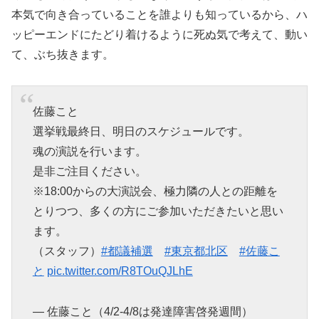
本気で向き合っていることを誰よりも知っているから、ハ
ッピーエンドにたどり着けるように死ぬ気で考えて、動い
て、ぶち抜きます。
佐藤こと
選挙戦最終日、明日のスケジュールです。
魂の演説を行います。
是非ご注目ください。
※18:00からの大演説会、極力隣の人との距離を
とりつつ、多くの方にご参加いただきたいと思い
ます。
（スタッフ）
#都議補選
#東京都北区
#佐藤こ
と
pic.twitter.com/R8TOuQJLhE
— 佐藤こと（4/2-4/8は発達障害啓発週間）