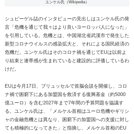
ユンケル氏（Wikipedia）
シュピーゲル誌のインタビューの見出しはユンケル氏の発
言「危機を通じて我々はより良いヨーロッパ人になった」
を引用している。危機とは、中国湖北省武漢市で発生した
新型コロナウイルスの感染拡大と、それによる国民経済の
危機だ。ユンケル氏はそのコロナ禍を通じてEUは以前よ
り結束と連帯感が生まれていると建設的に評価しているわ
けだ。
EUは今月17日、ブリュッセルで首脳会談を開催し、コロ
ナ禍で困窮下にある加盟国を救済する復興基金（約5000
億ユーロ）を含む2027年まで7年間の予算問題を協議す
る。ユンケル氏は、「メルケル首相はユーロ危機やギリシ
ャの金融危機とは異なり、困窮下の加盟国への支援に対し
ても積極的になってきた」と指摘し、メルケル首相のEU