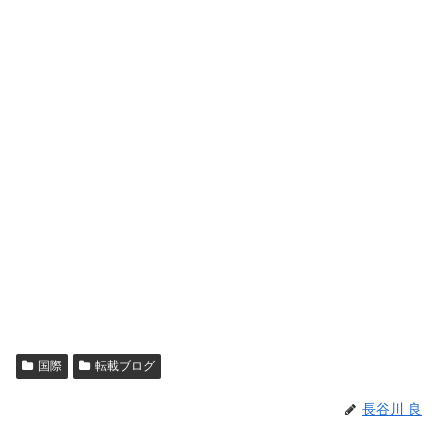
国際
転載ブログ
長谷川 良