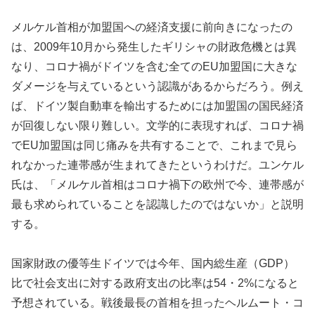
メルケル首相が加盟国への経済支援に前向きになったの
は、2009年10月から発生したギリシャの財政危機とは異
なり、コロナ禍がドイツを含む全てのEU加盟国に大きな
ダメージを与えているという認識があるからだろう。例え
ば、ドイツ製自動車を輸出するためには加盟国の国民経済
が回復しない限り難しい。文学的に表現すれば、コロナ禍
でEU加盟国は同じ痛みを共有することで、これまで見ら
れなかった連帯感が生まれてきたというわけだ。ユンケル
氏は、「メルケル首相はコロナ禍下の欧州で今、連帯感が
最も求められていることを認識したのではないか」と説明
する。
国家財政の優等生ドイツでは今年、国内総生産（GDP）
比で社会支出に対する政府支出の比率は54・2%になると
予想されている。戦後最長の首相を担ったヘルムート・コ