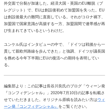
外交面で分裂が加速した。経済大国・英国のEU離脱（ブ
レグジット）で、EUは創設後初めて加盟国を失った。EU
は創設後最大の難問に直面している。それがコロナ禍下、
加盟国で国家意識が高揚する一方、加盟国間で連帯感が再
び生まれてきているというわけだ。
ユンケル氏はインタビューの中で、「ドイツは戦後から一
貫して親欧州路線を歩んできた」と強調、ドイツが議長国
を務める今年下半期にEUの復活への期待を表明してい
る。
編集部より：この記事は長谷川良氏のブログ「ウィーン発
『コンフィデンシャル』」2020年7月10日の記事を転載さ
せていただきました。オリジナル原稿を読みたい方は
ウィ
ーン発『コンフィデンシャル』
をご覧ください。