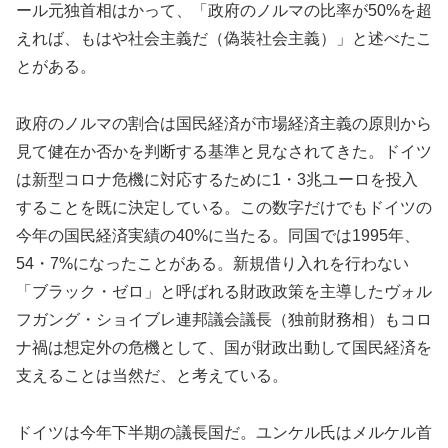
ール元独首相はかって、「政府のノルマの比率が50%を超
えれば、もはや社会主義だ（偽装社会主義）」と述べたこ
とがある。
政府のノルマの割合は国民経済が市場経済主義の原則から
見て健在か否かを判断する基準と見なされてきた。ドイツ
は新型コロナ危機に対応するために1・3兆ユーロを投入
することを既に決定している。この数字だけでもドイツの
今年の国民経済実績の40%に当たる。同国では1995年、
54・7%になったことがある。新規借り入れを行わない
「ブラック・ゼロ」と呼ばれる財政政策を主導したヴォル
フガング・ショイブレ連邦議会議長（独前財務相）もコロ
ナ禍は想定外の危機として、国が財政出動して国民経済を
支えることは当然だ、と考えている。
ドイツは今年下半期の議長国だ。ユンケル氏はメルケル首