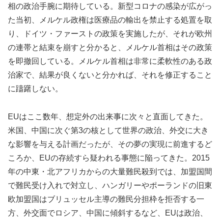
相の政治手腕に期待している。新型コロナの感染が広がっ
た当初、メルケル政権は医療品の輸出を禁止する処置を取
り、ドイツ・ファーストの政策を実施したが、それが欧州
の連帯と結束を崩すと分かると、メルケル首相はその政策
を即撤回している。メルケル首相は非常に柔軟性のある政
治家で、結果が良くないと分かれば、それを修正すること
に躊躇しない。
EUはここ数年、想定外の出来事に次々と直面してきた。
米国、中国に次ぐ第3の核として世界の政治、外交に大き
な影響を与える計画だったが、その夢の実現に前進するど
ころか、EUの存続すら疑われる事態に陥ってきた。2015
年の中東・北アフリカからの大量難民殺到では、加盟国間
で難民受け入れで対立し、ハンガリーやポーランドの旧東
欧加盟国はブリュッセル主導の難民分担枠を拒否する一
方、外交面でロシア、中国に傾斜するなど、EUは政治、