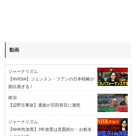
動画
ジャーナリズム
【NVIDIA】ジェンスン・フアンの日本戦略が
面白過ぎる！
政治
【辺野古事故】遺族が百田発言に激怒
ジャーナリズム
【NHK性加害】3年放置は意図的か：お粗末