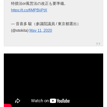
特措法or風営法の改正も要準備。
https://t.co/fiMPBiiPtX
— 音喜多 駿（参議院議員 / 東京都選出）
(@otokita)
May 11, 2020