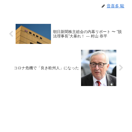
音喜多 駿
朝日新聞株主総会の内幕リポート 〜 “脱
法理事長”大暴れ！ --- 村山 恭平
コロナ危機で「良き欧州人」になった