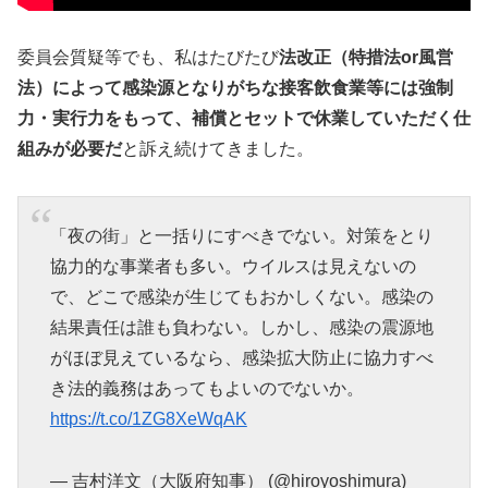
委員会質疑等でも、私はたびたび
法改正（特措法or風営
法）によって感染源となりがちな接客飲食業等には強制
力・実行力をもって、補償とセットで休業していただく仕
組みが必要だ
と訴え続けてきました。
「夜の街」と一括りにすべきでない。対策をとり
協力的な事業者も多い。ウイルスは見えないの
で、どこで感染が生じてもおかしくない。感染の
結果責任は誰も負わない。しかし、感染の震源地
がほぼ見えているなら、感染拡大防止に協力すべ
き法的義務はあってもよいのでないか。
https://t.co/1ZG8XeWqAK
— 吉村洋文（大阪府知事） (@hiroyoshimura)