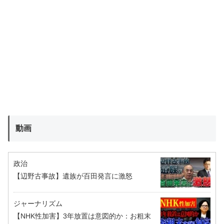
動画
政治
【辺野古事故】遺族が百田発言に激怒
ジャーナリズム
【NHK性加害】3年放置は意図的か：お粗末