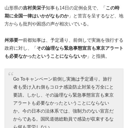
山形県の
吉村美栄子
知事も14日の定例会見で、「
この時
期に全国一律はいかがなものか
」と苦言を呈するなど、地
方からも批判や困惑の声が相次いでいる。
舛添要一
前都知事は、予定通り、前倒しで実施を強行する
政府に対し、「
その論理なら緊急事態宣言も東京アラート
も必要なかったということにならないか
」と指摘。
Go Toキャンペーン前倒し実施は予定通り。旅行
者も受け入れ側もコロナ感染防止対策を万全にと
要請。しかし、その論理なら緊急事態宣言も東京
アラートも必要なかったということにならない
か。今の日本の法体系では、強制力のない宣言だ
からである。国民道徳総動員で感染が収束するな
ら何も苦労しない。