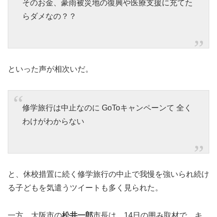
そのお金、豪雨
被災地
の復興や医療支援に充てた
らダメなの？？
といった声が相次いだ。
修学旅行
は中止なのに
GoTo
キャンペーンて 全く
わけがわからない
と、休校措置に続く修学旅行の中止で我慢を強いられ続け
る子どもを気遣うツイートも多く見られた。
一方、大阪市の
松井一郎
市長は、14日の囲み取材で、キ