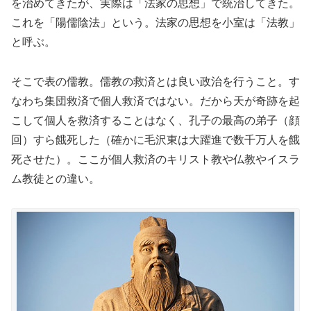
を治めてきたが、実際は「法家の思想」で統治してきた。
これを「陽儒陰法」という。法家の思想を小室は「法教」
と
呼ぶ
。
そこで表の儒教。儒教の救済とは良い政治を行うこと
。す
なわち
集団救済で個人救済ではない。だから天が奇跡を起
こして個人を救済することはなく、孔子の最高の弟子（顔
回）すら餓死した（確かに毛沢東は大躍進で数千万人を餓
死させた）。ここが個人救済のキリスト教や仏教やイスラ
ム教徒との違い。