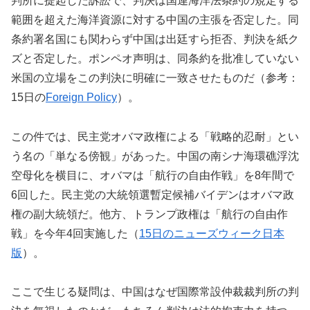
判所に提起した訴訟で、判決は国連海洋法条約の規定する
範囲を超えた海洋資源に対する中国の主張を否定した。
同
条約
署名国にも関わらず中国は出廷すら拒否、判決を紙ク
ズと否定した。ポンペオ声明は、
同条約
を批准していない
米国の立場をこの判決に明確に一致させたものだ
（参考：
15
日の
F
oreign
P
olicy
）
。
この件では、民主党オバマ政権
による
「戦略的忍耐」とい
う名の「単なる傍観」があった。中国
の
南シナ海環礁浮沈
空母化を横目に、オバマは「航行の自由作戦」を
8
年間で
6
回
し
た。民主党の大統領選暫定候補バイデンはオバマ政
権の副大統領だ。他方、トランプ政権は「航行の自由作
戦」を今年
4
回実施した
（
15
日のニューズウィーク日本
版
）
。
ここで生じる疑問は、中国はなぜ国際常設仲裁裁判所の判