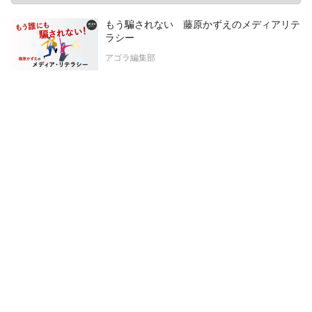
もう騙されない 藤原かずえのメディアリテ
ラシー
アゴラ編集部