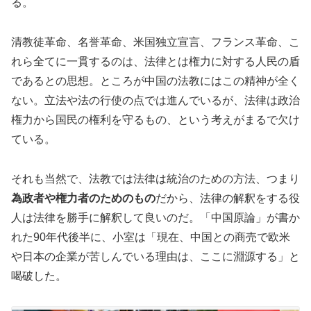
る。
清教徒革命、名誉革命、米国独立宣言、フランス革命、こ
れら
全て
に一貫するのは、法律とは権力に対する人民の盾
であるとの思想。ところが中国の法教にはこの精神が全く
ない
。立法や法の行使の点では進んでいるが、法律は政治
権力から国民の権利を守るもの、という考えがまるで
欠け
ている
。
それも当然で、法教では法律は統治のための方法、つまり
為政者や権力者のためのもの
だから、法律の
解釈をする役
人は法律を勝手に解釈して良いのだ。「中国原論」が書か
れた
90
年代後半に、小室は「現在、中国との商売で欧米
や日本の企業が苦しんでいる理由は、ここに淵源する」と
喝破
した
。