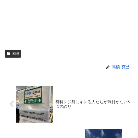
国際
高橋 克己
有料レジ袋にキレる人たちが気付かない5
つの誤り