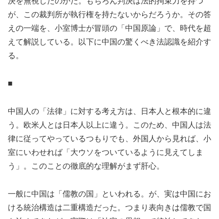
決を無視したのかだ。もちろん判決は法的拘束力を持つ
が、この裁判所が執行権を持たない
から
だろうか。その答
えの一端を、小室博士が冒頭の「中国原論」で、時代を超
えて解説している。以下に中国の驚くべき法認識を紹介す
る。
■
中国人の「法律」に対する考え方は
、
日本人と根本的に違
う。欧米人とは日本人以上に違う。このため、中国人は法
律に従ってやっているつもりでも、外国人から見れば、小
室にいわせれば
「
大ウソをついて
いるように見えてしま
う
」
。このことの徹底的な理解がまず
肝心
。
一般に中国は「儒教の国」といわれる。が、実は中国にお
ける統治構造は二重構造だった。つまり表向きは儒教で国