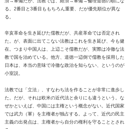
済→軍備だが、法教では、経済→軍備→倫理道徳の順にな
る。
2
番目と
3
番目
ももちろん重要、だが優先順位が異な
る。
辛亥革命
を
生き延びた儒教だが、共産革命では否定され
た。が、表面に出てこない法教はこれを生き延び、今も健
在。つまり中国人は、上辺こそ儒教だが、実際は冷徹な法
教で国を治めている。他方、道徳一辺倒で儒教を採用した
日本は、本当の意味で冷徹な政治を知らない
、というの
が
小室説。
法教では「立法」、すなわち法を作ることが非常に進歩し
た。だが、それは欧米の近代法と余りにも違うという。な
ぜかといえば、
中国には主権という概念がない。
近代国家
では
武力（
軍
）
を主権者が独占する。よって、近代の民主
主義の出発点は、主権者から自分の権利を守ることとされ