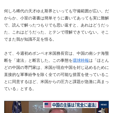
何しろ稀代の天才ゆえ斯界といっても守備範囲が広
い
。だ
からか、小室の著書は簡単そうに書いてあっても実に難解
で、読んで解ったつもりでも思い返すと、あれはどうだっ
た、これはどうだった、とテンで理解できていない。
そこ
で
また我が
知識
不足
を悟る。
さて、今週初めポンペオ米国務長官は、中国の南シナ海壟
断を「違法」と断言した。この事態を
環球時報
は「ほとん
どの中国の専門家は、米国が現在中国を封じ込めるために
直接的な軍事紛争を除く全ての可能な措置を使っているこ
とに同意するほど、米国からの圧力と課題が急激に高まっ
ている」と
する
。