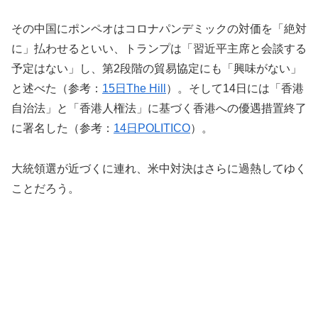
その中国にポンペオはコロナパンデミックの対価を「絶対
に」払わせるといい、トランプは「習近平主席と会談する
予定はない」し、第
2
段階の貿易協定にも「興味がない」
と述べた
（参考：
15
日
The Hill
）
。そして
14
日には「香港
自治法」と「香港人権法」に基づく香港への優遇措置終了
に署名した
（参考：
14
日
POLITICO
）
。
大統領選が近づくに連れ、米中対決は
さらに
過熱してゆく
こと
だろう。