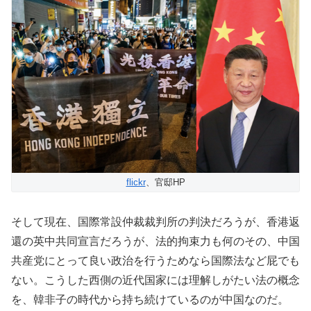
flickr
、官邸HP
そして現在、国際常設仲裁裁判所の判決だろうが、香港返
還の英中共同宣言だろうが、法的拘束力も何のその、中国
共産党にとって良い政治を行うためなら国際法など屁でも
ない。こうした西側の近代国家には理解しがたい法の概念
を、韓非子
の時代
から持ち続けているのが中国なのだ。