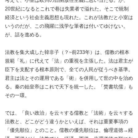
考えて、小室は欧州の自由放任主義に思い当たる。が、
20
世紀になるとこれで巷は失業者で溢れた。そこで統制
経済という社会主義思想も現れた。これが法教だと小室は
いうのだが、この飛躍に浅学な筆者は付いてゆけない。
が、話を進める。
法教を集大成した韓非子
（？
~
前
233
年）
は、儒教の根本
規範「礼」に代えて「法」の重視を主張した。法は君主が
臣下を支配する根本原則で、全ての人民が従うべき基準。
君主は法とその運用である「術」を併用して世の中を治め
る。秦の始皇帝はこれ
で
天下を統一した。「焚書坑儒」も
その一環。
では、「良い政治」を云々する儒教と「法術」を云々する
法教と、どこがどう違うかといえば、それは重要事項の
「優先順位」
とのこと
。儒教の優先順位は、倫理道徳→経