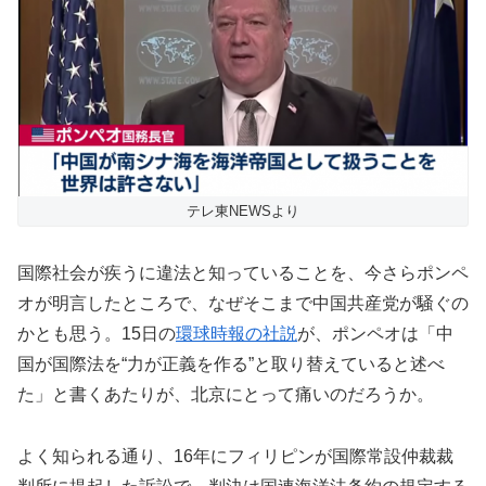
テレ東NEWSより
国際社会が疾うに違法と知っていることを、今さらポンペ
オが明言したところで、なぜそこまで中国共産党が騒ぐの
かとも思う。
15
日の
環球時報の社説
が、ポンペオは「中
国が国際法を“力が正義を作る”と取り替えていると述べ
た」と書くあたりが、北京にとって痛いのだろう
か
。
よく知られる通り、
16
年にフィリピンが国際常設仲裁裁