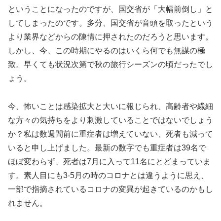
ということになったのですが、国交省が「大幅前倒し」と
してしまったのです。多分、国交省が音頭を取ったという
より業界などからの陳情に押されたのだろうと思います。
しかし、今、この時期にやるのはいくら何でも無謀の極
致。早くても状況次第で秋の旅行シーズンの頃だったでし
ょう。
今、怖いことは感染拡大と大いに報じられ、高齢者や繊細
な方々の気持ちをより刺激していることではないでしょう
か？私は数週間前に重症者は増えていない、死者も減って
いると申し上げました。最新の数字でも重症者は39名で
ほぼ変わらず、死者は7月に入って11名にとどまっていま
す。素人目にも3-5月の時のコロナとは違うように思え、
一部で指摘されているコロナの変異が起きているのかもし
れません。