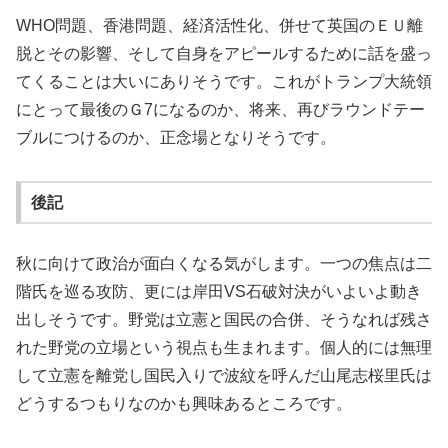
WHO問題、香港問題、経済活性化、併せて英国のＥＵ離
脱とその影響、そして自身をアピールするために話を盛っ
てくることは大いにありそうです。これがトランプ大統領
にとって最後のＧ7になるのか、将来、再びラウンドテー
ブルにつけるのか、正念場となりそうです。
後記
秋に向けて政治が面白くなる気がします。一つの焦点は二
階氏を巡る攻防、更には岸田VS石破対決がいよいよ動き
出しそうです。野党は立憲と国民の合併、そうなれば残さ
れた野党の立場という視点も生まれます。個人的には無理
して立憲を離党し国民入りで波紋を呼んだ山尾志桜里氏は
どうするつもりなのかも興味あるところです。