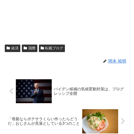
経済
国際
転載ブログ
岡本 裕明
バイデン候補の気候変動対策は、プログ
レッシブ全開
「母親ならポテサラくらい作ったらどう
だ」おじさんが見落としている3つのこと