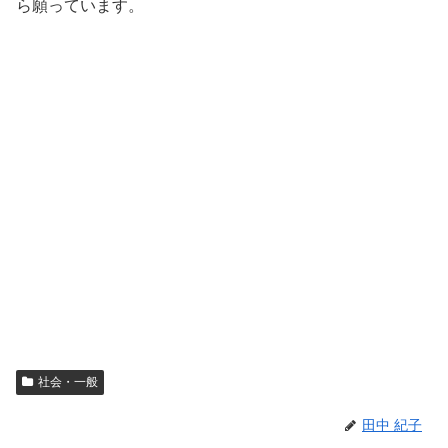
ら願っています。
社会・一般
田中 紀子