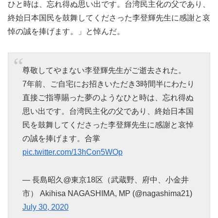
ひと時は、忘れ得ぬ思い出です。台湾民主化の父であり、
終始日本国民を鼓舞してくださった
李
登輝
先生に感謝と哀
悼の誠を捧げます。」と悼んだ。
尊敬してやまない李登輝先生がご逝去された。
7年前、ご自宅にお招きいただき3時間半にわたり
直接ご指導賜った夢のようなひと時は、忘れ得ぬ
思い出です。台湾民主化の父であり、終始日本国
民を鼓舞してくださった李登輝先生に感謝と哀悼
の誠を捧げます。合掌
pic.twitter.com/13hCon5WOp
— 長島昭久@東京18区（武蔵野、府中、小金井
市） Akihisa NAGASHIMA, MP (@nagashima21)
July 30, 2020