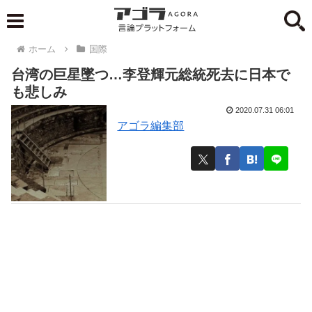
ホーム
国際
台湾の巨星墜つ…李登輝元総統死去に日本で
も悲しみ
2020.07.31 06:01
アゴラ編集部