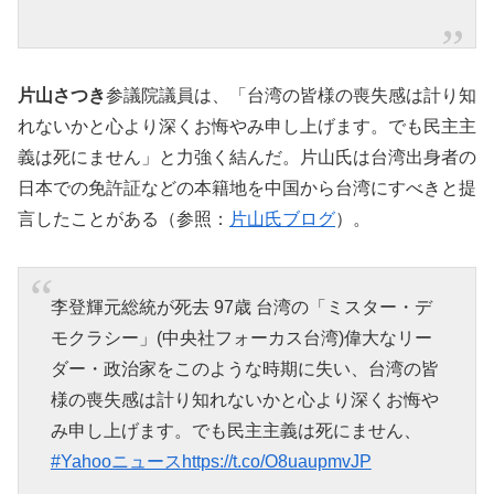
片山さつき
参議院議員は、「台湾の皆様の喪失感は計り知
れないかと心より深くお悔やみ申し上げます。でも民主主
義は死にません」と力強く結んだ。片山氏は台湾出身者の
日本での免許証などの本籍地を中国から台湾にすべきと提
言したことがある（参照：
片山氏ブログ
）。
李登輝元総統が死去 97歳 台湾の「ミスター・デ
モクラシー」(中央社フォーカス台湾)偉大なリー
ダー・政治家をこのような時期に失い、台湾の皆
様の喪失感は計り知れないかと心より深くお悔や
み申し上げます。でも民主主義は死にません、
#Yahooニュース
https://t.co/O8uaupmvJP