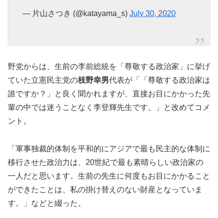
— 片山さつき (@katayama_s)
July 30, 2020
野党からは、生前の李前総統を「尊敬する政治家」に挙げ
ていた立憲民主党の
枝野幸男
代表が「「尊敬する政治家は
誰ですか？」と良く聞かれますが、直接お目にかかった先
輩の中では迷うことなく李登輝先生です。」と改めてコメ
ント。
「軍事独裁的体制を平和的にアジアで最も民主的な体制に
移行させた政治力は、20世紀で最も素晴らしい政治家の
一人だと思います。生前の先生に何度もお目にかかること
ができたことは、私の掛け替えのない財産となっていま
す。」などと綴った。