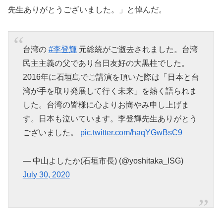
先生ありがとうございました。」と悼んだ。
台湾の
#李登輝
元総統がご逝去されました。台湾
民主主義の父であり台日友好の大黒柱でした。
2016年に石垣島でご講演を頂いた際は「日本と台
湾が手を取り発展して行く未来」を熱く語られま
した。台湾の皆様に心よりお悔やみ申し上げま
す。日本も泣いています。李登輝先生ありがとう
ございました。
pic.twitter.com/haqYGwBsC9
— 中山よしたか(石垣市長) (@yoshitaka_ISG)
July 30, 2020