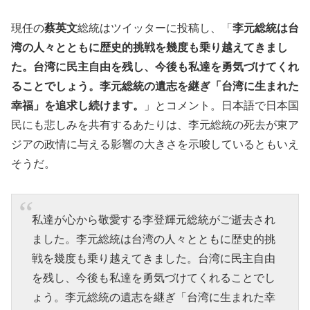
現任の
蔡英文
総統はツイッターに投稿し、「
李
元総統は台
湾の人々とともに歴史的挑戦を幾度も乗り越えてきまし
た。台湾に民主自由を残し、今後も私達を勇気づけてくれ
ることでしょう。
李
元総統の遺志を継ぎ「台湾に生まれた
幸福」を追求し続けます。
」とコメント。日本語で日本国
民にも悲しみを共有するあたりは、李元総統の死去が東ア
ジアの政情に与える影響の大きさを示唆しているともいえ
そうだ。
私達が心から敬愛する李登輝元総統がご逝去され
ました。李元総統は台湾の人々とともに歴史的挑
戦を幾度も乗り越えてきました。台湾に民主自由
を残し、今後も私達を勇気づけてくれることでし
ょう。李元総統の遺志を継ぎ「台湾に生まれた幸