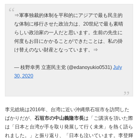
⇒軍事独裁的体制を平和的にアジアで最も民主的
な体制に移行させた政治力は、20世紀で最も素晴
らしい政治家の一人だと思います。生前の先生に
何度もお目にかかることができたことは、私の掛
け替えのない財産となっています。⇒
— 枝野幸男 立憲民主党 (@edanoyukio0531)
July
30, 2020
李元総統は2016年、台湾に近い沖縄県石垣市を訪問した
ばかりだが、
石垣市の中山義隆市長
は「ご講演を頂いた際
は「日本と台湾が手を取り発展して行く未来」を熱く語ら
れました。」と振り返り、「日本も泣いています。李登輝