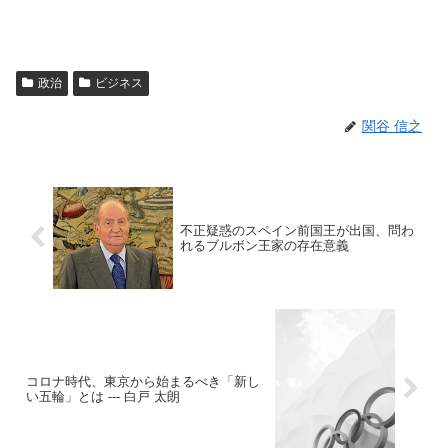
政治
ビジネス
関谷 信之
不正疑惑のスペイン前国王が出国、問わ
れるブルボン王家の存在意義
コロナ時代、東京から始まるべき「新し
い五輪」とは --- 白戸 太朗