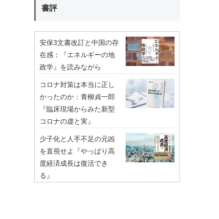
書評
安保3文書改訂と中国の存
在感：『エネルギーの地
政学』を読みながら
コロナ対策は本当に正し
かったのか：青柳貞一郎
『臨床現場からみた新型
コロナの虚と実』
少子化と人手不足の元凶
を直視せよ『やっぱり高
度経済成長は復活でき
る』