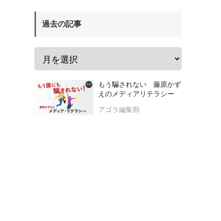
過去の記事
もう騙されない 藤原かず
えのメディアリテラシー
アゴラ編集部