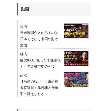
動画
経済
日米協調介入が示すのは
日本ではなく米国の財政
危機
経済
巨大IPOが殺した米株市場
と世界金融市場の今後
政治
【当然の報い】百田尚樹
参院議員：暴行罪と脅迫
罪で訴えられる