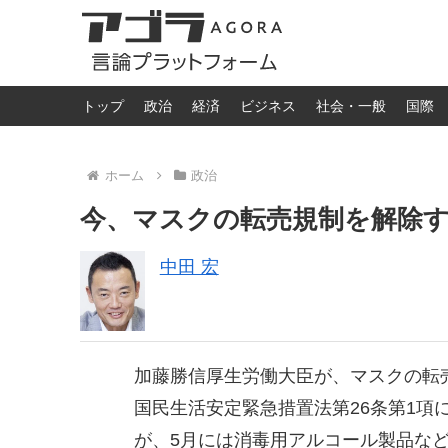
トップ
政治
経済
ビジネス
社会・一般
国際
ホーム
政治
今、マスクの転売規制を解除
中田 宏
加藤勝信厚生労働大臣が、マスクの転
国民生活安定緊急措置法第26条第1項
が、5月には消毒用アルコール製品な