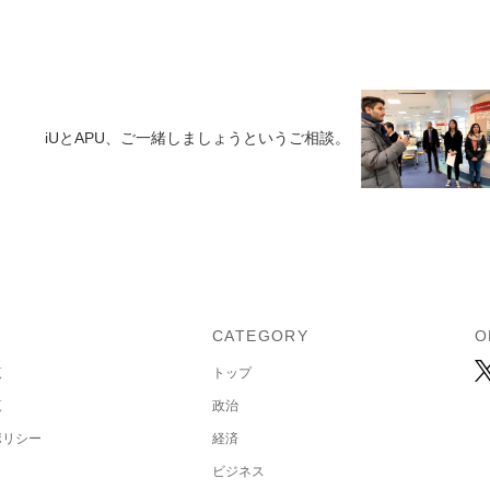
iUとAPU、ご一緒しましょうというご相談。
U
CATEGORY
O
覧
トップ
覧
政治
ポリシー
経済
ビジネス