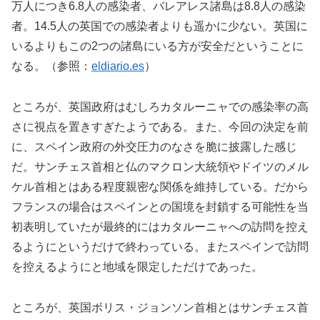
万人につき6.8人の感染者、バレアレス諸島は8.8人の感染
者。14.5人の英国での感染者よりも遥かに少ない。英国に
いるよりもこの2つの諸島にいる方が安全だということに
なる。（参照：
eldiario.es
）
ところが、英国政府はむしろカタルーニャでの感染率の高
さに視点を置きすぎたようである。また、今回の決定を前
に、スペイン政府の外交圧力のなさを脆に披露した感じ
だ。サンチェス首相と仏のマクロン大統領やドイツのメル
ケル首相とはある程度親密な関係を維持している。だから
フランスの場合はスペインとの国境を封鎖する可能性を当
初表明していたが最終的にはカタルーニャへの訪問を控え
るようにというだけで終わっている。またスペインで訪問
を控えるようにと地域を限定しただけであった。
ところが、英国ボリス・ジョンソン首相とはサンチェス首