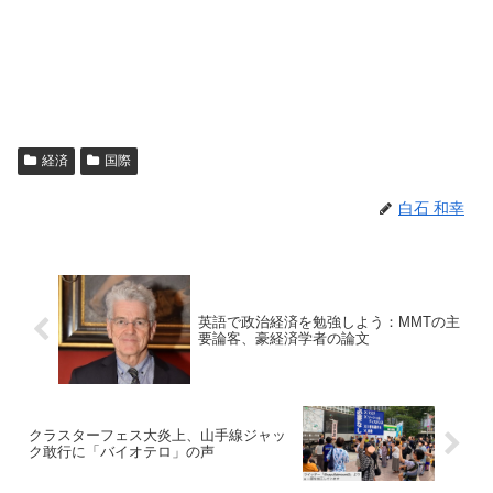
経済
国際
白石 和幸
英語で政治経済を勉強しよう：MMTの主
要論客、豪経済学者の論文
クラスターフェス大炎上、山手線ジャッ
ク敢行に「バイオテロ」の声