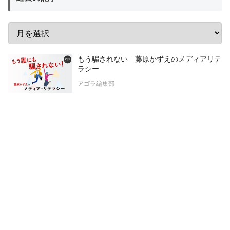
もう騙されない 藤原かずえのメディアリテ
ラシー
アゴラ編集部