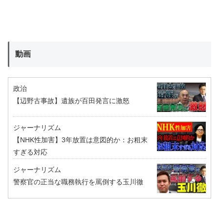
動画
政治
【辺野古事故】遺族が百田発言に激怒
ジャーナリズム
【NHK性加害】3年放置は意図的か：お粗末
すぎる対応
ジャーナリズム
警察官の正当な職務執行を罵倒する玉川徹