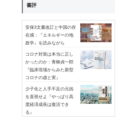
書評
安保3文書改訂と中国の存
在感：『エネルギーの地
政学』を読みながら
コロナ対策は本当に正し
かったのか：青柳貞一郎
『臨床現場からみた新型
コロナの虚と実』
少子化と人手不足の元凶
を直視せよ『やっぱり高
度経済成長は復活でき
る』