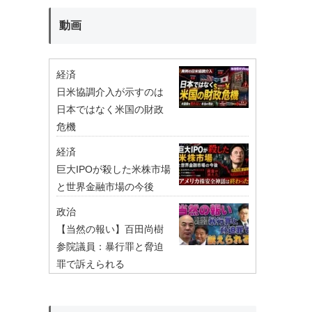
動画
経済
日米協調介入が示すのは
日本ではなく米国の財政
危機
経済
巨大IPOが殺した米株市場
と世界金融市場の今後
政治
【当然の報い】百田尚樹
参院議員：暴行罪と脅迫
罪で訴えられる