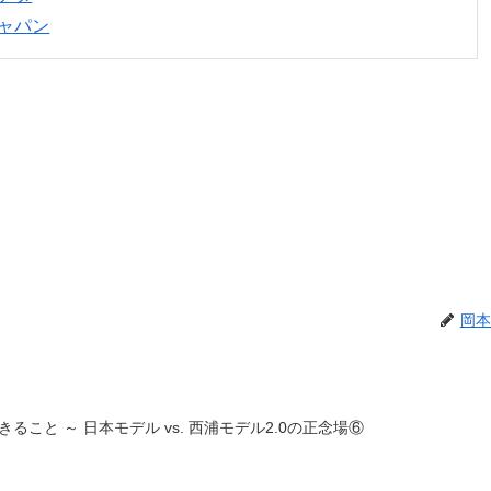
ャパン
岡本
こと ～ 日本モデル vs. 西浦モデル2.0の正念場⑥