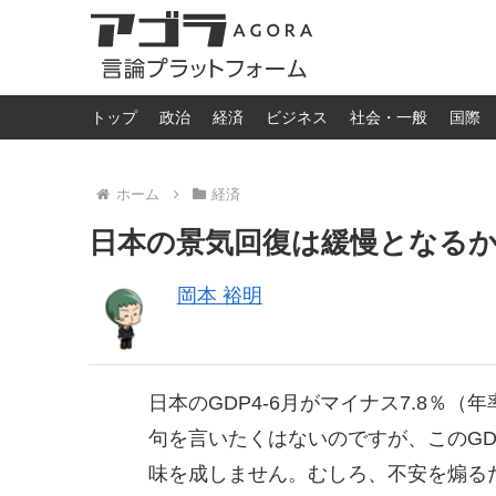
トップ
政治
経済
ビジネス
社会・一般
国際
ホーム
経済
日本の景気回復は緩慢となる
岡本 裕明
日本のGDP4-6月がマイナス7.8％（
句を言いたくはないのですが、このG
味を成しません。むしろ、不安を煽る