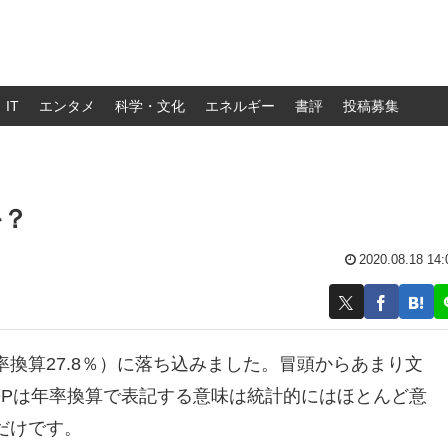
IT
エンタメ
科学・文化
エネルギー
書評
投稿募集
か？
2020.08.18 14:
年率換算27.8％）に落ち込みました。冒頭からあまり文
DPは年率換算で表記する意味は統計的にはほとんど意
だけです。