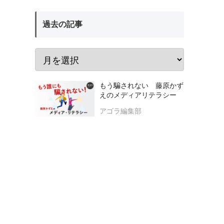
過去の記事
もう騙されない 藤原かず
えのメディアリテラシー
アゴラ編集部