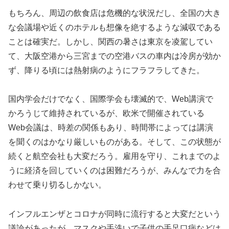
もちろん、周辺の飲食店は危機的な状況だし、全国の大き
な会議場や近くのホテルも想像を絶するような減収である
ことは確実だ。しかし、関西の暑さは東京を凌駕してい
て、大阪空港から三宮までの空港バスの車内は冷房が効か
ず、降りる頃には熱射病のようにフラフラしてきた。
国内学会だけでなく、国際学会も壊滅的で、Web講演で
かろうじて維持されているが、欧米で開催されている
Web会議は、時差の関係もあり、時間帯によっては講演
を聞くのはかなり厳しいものがある。そして、この状態が
続くと航空会社も大変だろう。雇用を守り、これまでのよ
うに経済を回していくのは困難だろうが、みんなで力を合
わせて乗り切るしかない。
インフルエンザとコロナが同時に流行すると大変だという
議論があったが、マスクや手洗いで子供の手足口病などは