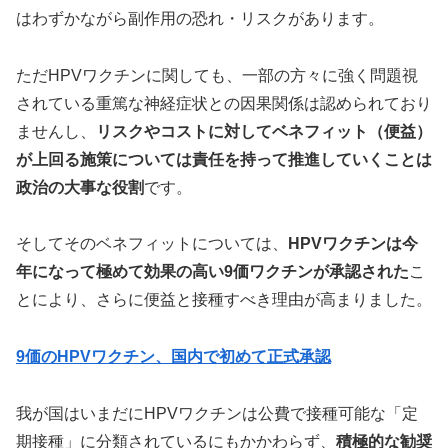
はわずかながら副作用の恐れ・リスクがあります。
ただHPVワクチンに関しても、一部の方々に強く問題視
されている重篤な神経症状との因果関係は認められており
ませんし、
リスクやコストに対してベネフィット（便益）
が上回る施策については責任を持って推進していくことは
政治の大事な役割
です。
そしてそのベネフィットについては、
HPVワクチンは今
年になって極めて効果の高い9価ワクチンが承認された
こ
とにより、さらに便益と接種すべき理由が高まりました。
9価のHPVワクチン、国内で初めて正式承認
我が国はいまだにHPVワクチンは公費で接種可能な「定
期接種」に分類されているにもかかわらず、
積極的な勧奨