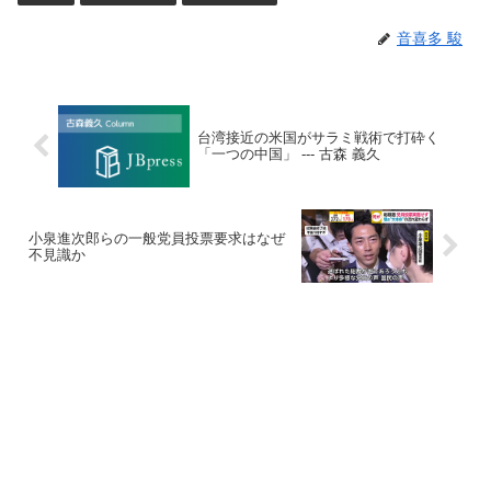
音喜多 駿
台湾接近の米国がサラミ戦術で打砕く
「一つの中国」 --- 古森 義久
小泉進次郎らの一般党員投票要求はなぜ
不見識か