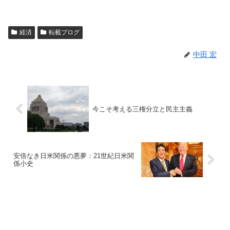
経済
転載ブログ
中田 宏
今こそ考える三権分立と民主主義
安倍なき日米関係の悪夢：21世紀日米関
係小史