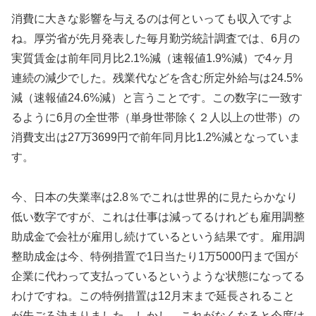
消費に大きな影響を与えるのは何といっても収入ですよ
ね。厚労省が先月発表した毎月勤労統計調査では、6月の
実質賃金は前年同月比2.1%減（速報値1.9%減）で4ヶ月
連続の減少でした。残業代などを含む所定外給与は24.5%
減（速報値24.6%減）と言うことです。この数字に一致す
るように6月の全世帯（単身世帯除く２人以上の世帯）の
消費支出は27万3699円で前年同月比1.2%減となっていま
す。
今、日本の失業率は2.8％でこれは世界的に見たらかなり
低い数字ですが、これは仕事は減ってるけれども雇用調整
助成金で会社が雇用し続けているという結果です。雇用調
整助成金は今、特例措置で1日当たり1万5000円まで国が
企業に代わって支払っているというような状態になってる
わけですね。この特例措置は12月末まで延長されること
が先ごろ決まりました。しかし、これがなくなると今度は