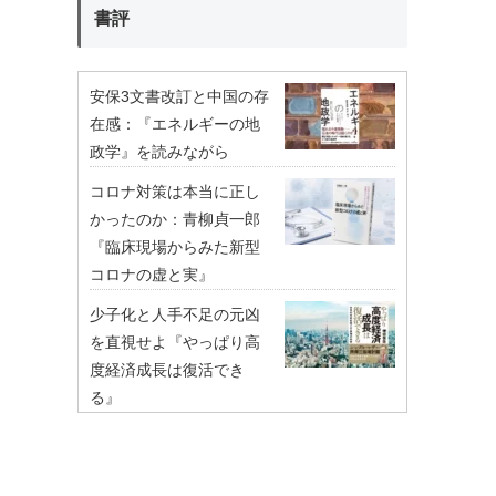
書評
安保3文書改訂と中国の存
在感：『エネルギーの地
政学』を読みながら
コロナ対策は本当に正し
かったのか：青柳貞一郎
『臨床現場からみた新型
コロナの虚と実』
少子化と人手不足の元凶
を直視せよ『やっぱり高
度経済成長は復活でき
る』