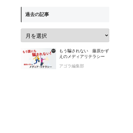
過去の記事
もう騙されない 藤原かず
えのメディアリテラシー
アゴラ編集部