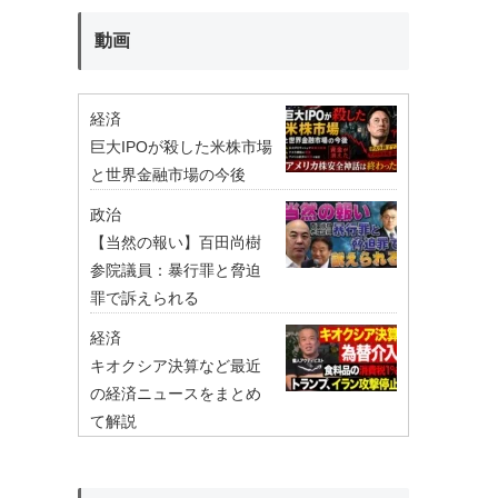
動画
経済
巨大IPOが殺した米株市場
と世界金融市場の今後
政治
【当然の報い】百田尚樹
参院議員：暴行罪と脅迫
罪で訴えられる
経済
キオクシア決算など最近
の経済ニュースをまとめ
て解説