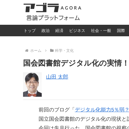
トップ
政治
経済
ビジネス
社会・一般
国際
ホーム
科学・文化
国会図書館デジタル化の実情
山田 太郎
前回のブログ「
デジタル化能力5％弱
国立国会図書館のデジタル化の現状と
今回は先月行った、国会図書館の視察