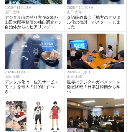
2020年11月18日
2020年11月07日
山田 太郎
山田 太郎
デジタル山の登り方 第2弾!!～
参議院政審会「地方のデジタ
山田太郎事務所の独自調査と3
ル化の検討」がスタートしま
自治体からのヒアリング～
した
2020年11月02日
2020年11月01日
山田 太郎
山田 太郎
デジタル化は「住民サービス
世界のデジタルガバメントを
向上」を最大の目的にすべ
徹底比較！日本は韓国から学
き！
べ！