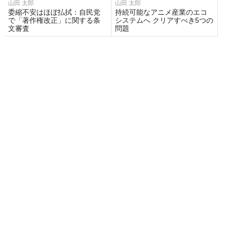
山田 太郎
山田 太郎
委縮不安はほぼ払拭：自民党
持続可能なアニメ産業のエコ
で「著作権改正」に関する条
システムへ クリアすべき5つの
文審査
問題