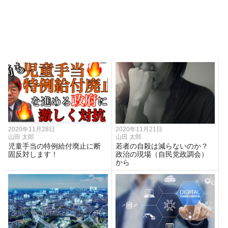
2020年11月28日
2020年11月21日
山田 太郎
山田 太郎
児童手当の特例給付廃止に断
若者の自殺は減らないのか？
固反対します！
政治の現場（自民党政調会）
から