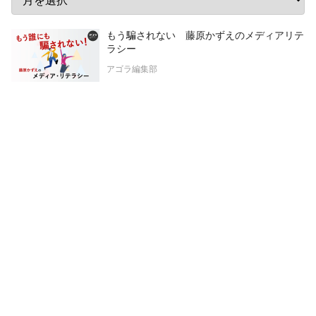
もう騙されない 藤原かずえのメディアリテ
ラシー
アゴラ編集部