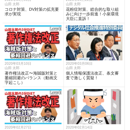
山田 太郎
山田 太郎
コロナ対策、DV対策の拡充要
花粉症対策、総合的な取り組
求が実現
みに向け一歩前進！小泉環境
大臣に直訴！
2020年03月10日
2020年03月06日
山田 太郎
山田 太郎
著作権法改正〜海賊版対策と
個人情報保護法改正、条文審
萎縮回避のバランス（動画文
査で激しく質疑！
字起こし）
2020年02月27日
2020年02月14日