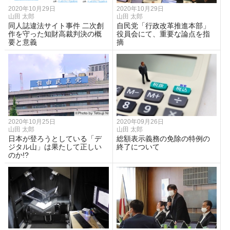
2020年10月29日
2020年10月29日
山田 太郎
山田 太郎
同人誌違法サイト事件 二次創
自民党「行政改革推進本部」
作を守った知財高裁判決の概
役員会にて、重要な論点を指
要と意義
摘
2020年10月25日
2020年09月26日
山田 太郎
山田 太郎
日本が登ろうとしている「デ
総額表示義務の免除の特例の
ジタル山」は果たして正しい
終了について
のか!?