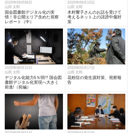
2020年09月06日
2020年08月15日
山田 太郎
山田 太郎
国会図書館デジタル化の実
木村響子さんのお話を受けて
情！非公開エリア含めた視察
考えるネット上の誹謗中傷対
レポート（中）
策
2020年08月12日
2020年05月17日
山田 太郎
山田 太郎
デジタル化能力5％弱!? 国会図
花粉症の発生源対策、視察報
書館デジタル化実現へ大きく
告
前進!（前編）
2020年05月01日
2020年04月22日