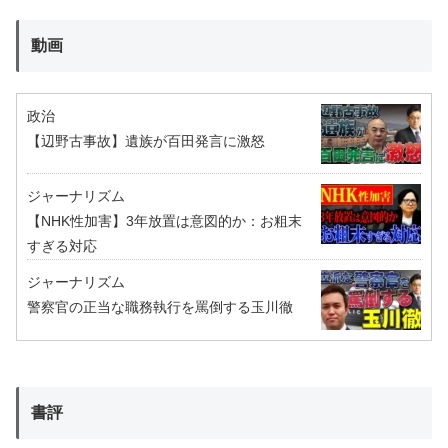
動画
政治
【辺野古事故】遺族が百田発言に激怒
ジャーナリズム
【NHK性加害】3年放置は意図的か：お粗末
すぎる対応
ジャーナリズム
警察官の正当な職務執行を罵倒する玉川徹
書評