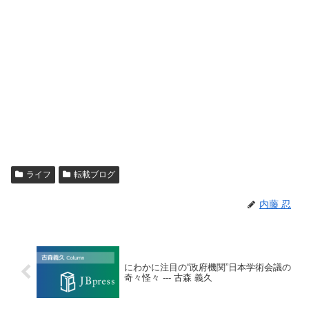
ライフ
転載ブログ
内藤 忍
にわかに注目の“政府機関”日本学術会議の
奇々怪々 --- 古森 義久