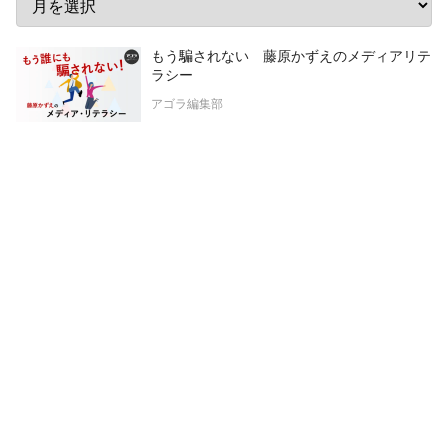
もう騙されない 藤原かずえのメディアリテ
ラシー
アゴラ編集部