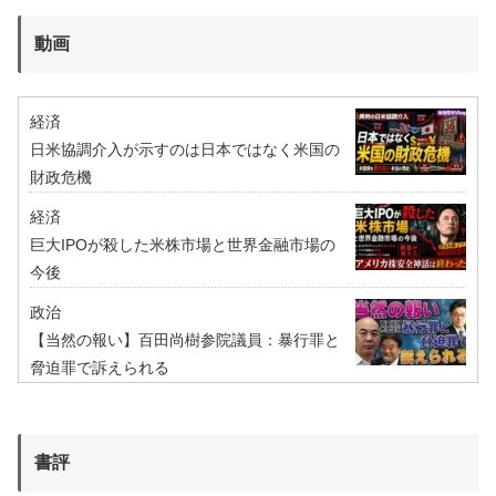
動画
経済
日米協調介入が示すのは日本ではなく米国の
財政危機
経済
巨大IPOが殺した米株市場と世界金融市場の
今後
政治
【当然の報い】百田尚樹参院議員：暴行罪と
脅迫罪で訴えられる
書評