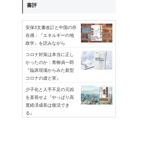
書評
安保3文書改訂と中国の存
在感：『エネルギーの地
政学』を読みながら
コロナ対策は本当に正し
かったのか：青柳貞一郎
『臨床現場からみた新型
コロナの虚と実』
少子化と人手不足の元凶
を直視せよ『やっぱり高
度経済成長は復活でき
る』