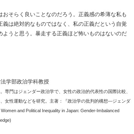
はおそらく良いことなのだろう。正義感の希薄な私も
正義は絶対的なものではなく、私の正義だという自覚
めようと思う。暴走する正義ほど怖いものはないのだ
学法学部政治学科教授
得。専門はジェンダー政治学で、女性の政治的代表性の国際比較、
チ、女性運動などを研究。主著：『政治学の批判的構想―ジェンダ
litical Inequality in Japan: Gender-Imbalanced
ledge)