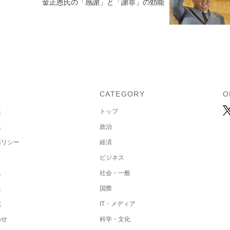
金正恩氏の「感謝」と「謝罪」の効能
U
CATEGORY
O
覧
トップ
覧
政治
ポリシー
経済
ビジネス
集
社会・一般
社
国際
載
IT・メディア
わせ
科学・文化