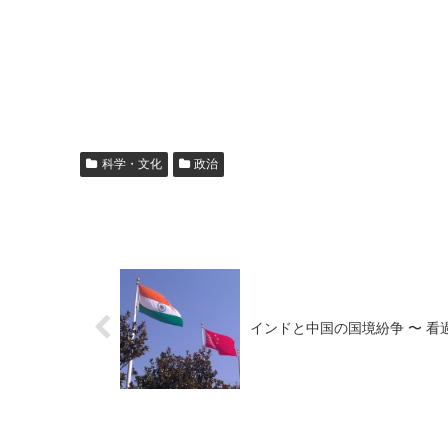
科学・文化
政治
インドと中国の国境紛争 〜 看