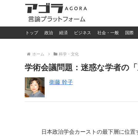
トップ
政治
経済
ビジネス
社会・一般
国際
ホーム
科学・文化
学術会議問題：迷惑な学者の「
衛藤 幹子
日本政治学会カーストの最下層に位置