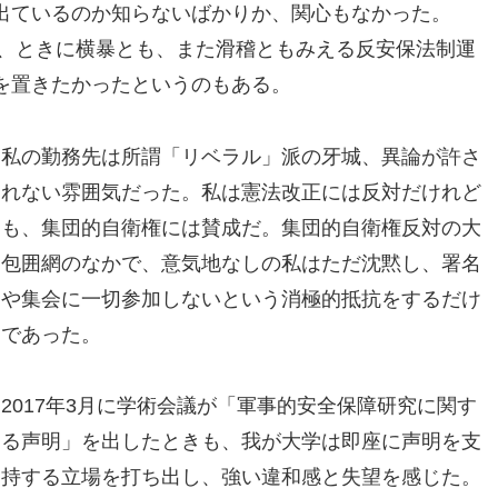
出ているのか知らないばかりか、関心もなかった。
の、ときに横暴とも、また滑稽ともみえる反安保法制運
を置きたかったというのもある。
私の勤務先は所謂「リベラル」派の牙城、異論が許さ
れない雰囲気だった。私は憲法改正には反対だけれど
も、集団的自衛権には賛成だ。集団的自衛権反対の大
包囲網のなかで、意気地なしの私はただ沈黙し、署名
や集会に一切参加しないという消極的抵抗をするだけ
であった。
2017年3月に学術会議が「軍事的安全保障研究に関す
る声明」を出したときも、我が大学は即座に声明を支
持する立場を打ち出し、強い違和感と失望を感じた。