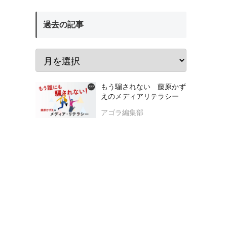
過去の記事
もう騙されない 藤原かず
えのメディアリテラシー
アゴラ編集部