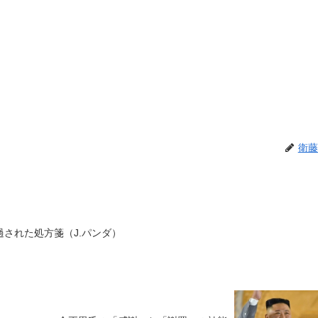
衛藤
過された処方箋（J.パンダ）