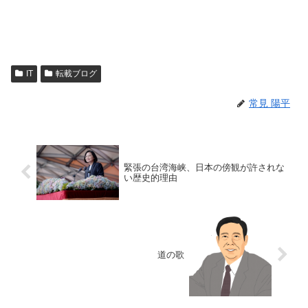
IT
転載ブログ
常見 陽平
緊張の台湾海峡、日本の傍観が許されな
い歴史的理由
道の歌