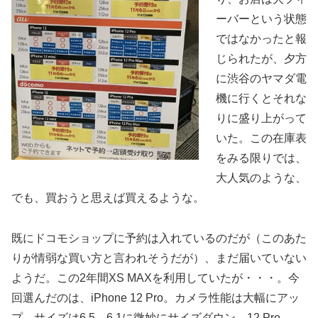
ーバーという状態
ではなかったと報
じられたが、夕方
に渋谷のヤマダ電
機に行くとそれな
りに盛り上がって
いた。この在庫表
をみる限りでは、
大人気のような、
でも、買おうと思えば買えるような。
既にドコモショップに予約は入れているのだが（このあた
りが情弱な買い方と言われそうだが）、まだ届いていない
ようだ。この2年間XS MAXを利用していたが・・・。今
回選んだのは、iPhone 12 Pro。カメラ性能は大幅にアッ
プ。サイズは6.5→6.1に微妙にサイズダウン。12 Pro