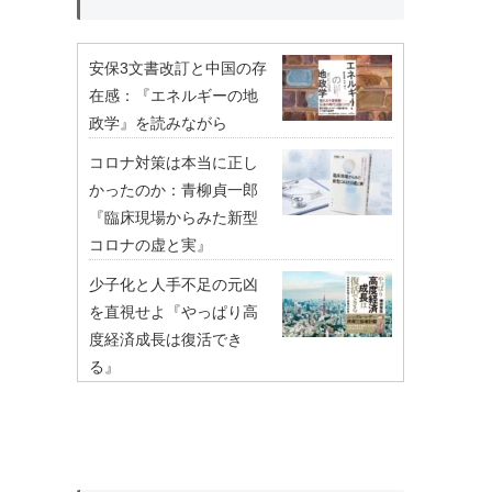
安保3文書改訂と中国の存
在感：『エネルギーの地
政学』を読みながら
コロナ対策は本当に正し
かったのか：青柳貞一郎
『臨床現場からみた新型
コロナの虚と実』
少子化と人手不足の元凶
を直視せよ『やっぱり高
度経済成長は復活でき
る』