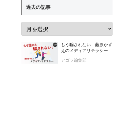
過去の記事
もう騙されない 藤原かず
えのメディアリテラシー
アゴラ編集部