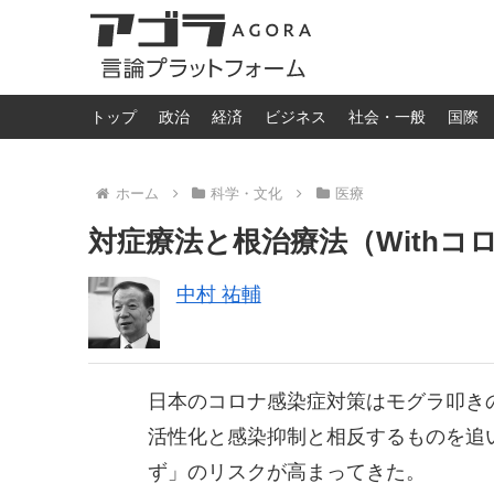
トップ
政治
経済
ビジネス
社会・一般
国際
ホーム
科学・文化
医療
対症療法と根治療法（Withコ
中村 祐輔
日本のコロナ感染症対策はモグラ叩きの
活性化と感染抑制と相反するものを追
ず」のリスクが高まってきた。