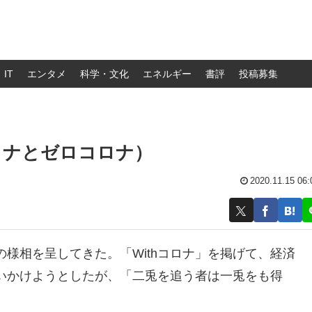
IT
エンタメ
科学・文化
エネルギー
書評
投稿募集
ロナとゼロコロナ）
2020.11.15 06:
様相を呈してきた。「Withコロナ」を掲げて、経済
いかけようとしたが、「二兎を追う者は一兎をも得