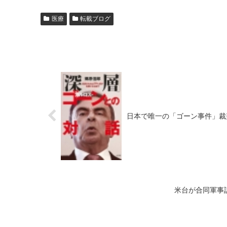
医療
転載ブログ
日本で唯一の「ゴーン事件」裁
米台が合同軍事