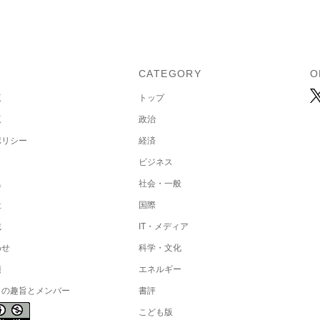
U
CATEGORY
O
覧
トップ
覧
政治
ポリシー
経済
ビジネス
集
社会・一般
社
国際
載
IT・メディア
わせ
科学・文化
項
エネルギー
トの趣旨とメンバー
書評
こども版