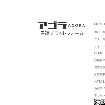
MEN
著者一
タグ一
サイト
GEPR
投稿募
運営会
広告掲
お問合
免責事
本サイ