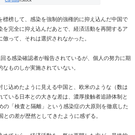
Ca-ssis
/iStock
を標榜して、感染を強制的強権的に抑え込んだ中国で
染を完全に抑え込んだあとで、経済活動を再開するア
に倣って、それは選択されなかった。
上回る感染確認者が報告されているが、個人の努力に期
的なものしか実施されていない。
封じ込めたように見える中国と、欧米のような（数は
れている日本との大きな差は、濃厚接触者追跡体制と
ための「検査と隔離」という感染症の大原則を徹底した
た国との差が歴然としてきたように感ずる。