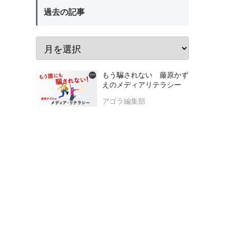
過去の記事
もう騙されない 藤原かず
えのメディアリテラシー
アゴラ編集部