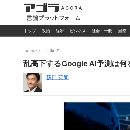
トップ
政治
経済
ビジネス
社会・一般
国際
ホーム
IT
乱高下するGoogle AI予測
篠田 英朗