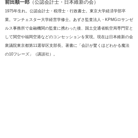
前田順一郎
（公認会計士・日本維新の会）
1975年生れ。公認会計士・税理士・行政書士。東京大学経済学部卒
業。マンチェスター大学経営学修士。あずさ監査法人・KPMGロサンゼ
ルス事務所で金融機関の監査に携わった後、国土交通省航空局専門官と
して関空や福岡空港などのコンセッションを実現。現在は日本維新の会
衆議院東京都第11選挙区支部長。著書に「会計が驚くほどわかる魔法
の10フレーズ」（講談社）。