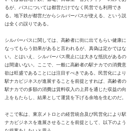
るが、バスについては都営だけでなく民営でも利用でき
る。地下鉄が都営だからシルバーパスが使える、という説
は全くの誤りである。
シルバーパスに関しては、
高齢者に街に出てもらい健康に
なってもらう効果があると言われる
が、真偽は定かではな
い。とはいえ、
シルバーパス廃止には大きな抵抗があるの
は間違いない。ここで、
一般に高齢者の駅ナカでの消費意
欲は旺盛であることには注目すべ
きである。
民営化により
駅ナカビジネスが進展することを前提とすれば、
高齢者の
駅ナカでの多額の消費は賃料収入の上昇を通じた収益の向
上をもたらし、結果として運賃を下げる余地を生むのだ。
そこで私は、東京メトロとの経営統合及び民営化により駅
ナカビジネスを進展させることを前提として、以下のよう
な提案をしたいと思う。