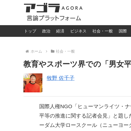
トップ
政治
経済
ビジネス
社会・一般
国際
ホーム
社会・一般
教育やスポーツ界での「男女
牧野 佐千子
国際人権NGO「ヒューマンライツ・ナウ
平等の推進に関する記者会見」と題し
ーダム大学ロースクール（ニューヨー