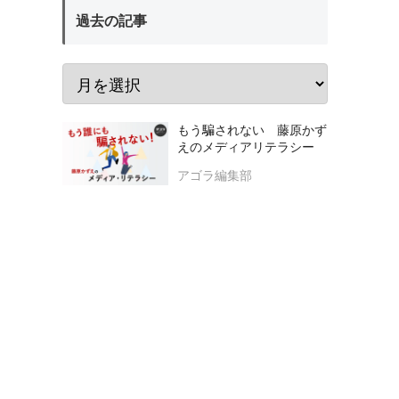
過去の記事
もう騙されない 藤原かず
えのメディアリテラシー
アゴラ編集部