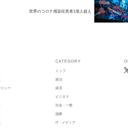
世界のコロナ感染症患者1億人超え
U
CATEGORY
O
覧
トップ
覧
政治
ポリシー
経済
ビジネス
集
社会・一般
社
国際
載
IT・メディア