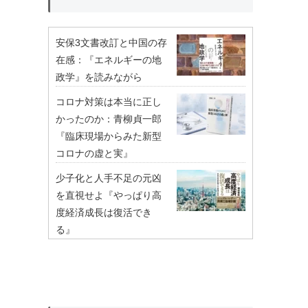
安保3文書改訂と中国の存
在感：『エネルギーの地
政学』を読みながら
コロナ対策は本当に正し
かったのか：青柳貞一郎
『臨床現場からみた新型
コロナの虚と実』
少子化と人手不足の元凶
を直視せよ『やっぱり高
度経済成長は復活でき
る』