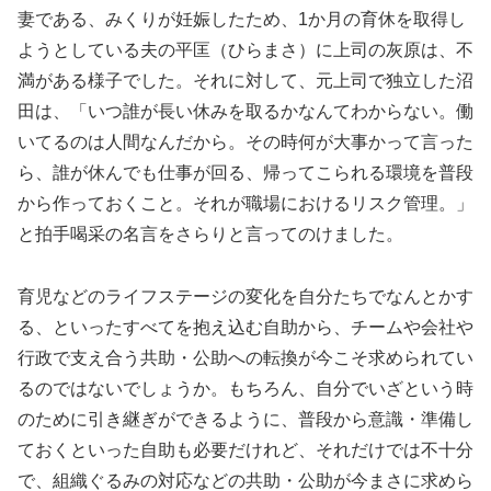
妻である、みくりが妊娠したため、1か月の育休を取得し
ようとしている夫の平匡（ひらまさ）に上司の灰原は、不
満がある様子でした。それに対して、元上司で独立した沼
田は、「いつ誰が長い休みを取るかなんてわからない。働
いてるのは人間なんだから。その時何が大事かって言った
ら、誰が休んでも仕事が回る、帰ってこられる環境を普段
から作っておくこと。それが職場におけるリスク管理。」
と拍手喝采の名言をさらりと言ってのけました。
育児などのライフステージの変化を自分たちでなんとかす
る、といったすべてを抱え込む自助から、チームや会社や
行政で支え合う共助・公助への転換が今こそ求められてい
るのではないでしょうか。もちろん、自分でいざという時
のために引き継ぎができるように、普段から意識・準備し
ておくといった自助も必要だけれど、それだけでは不十分
で、組織ぐるみの対応などの共助・公助が今まさに求めら