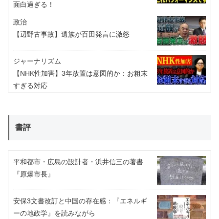
面白過ぎる！
政治
【辺野古事故】遺族が百田発言に激怒
ジャーナリズム
【NHK性加害】3年放置は意図的か：お粗末
すぎる対応
書評
平和都市・広島の設計者・浜井信三の著書
『原爆市長』
安保3文書改訂と中国の存在感：『エネルギ
ーの地政学』を読みながら