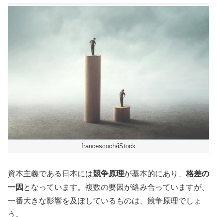
francescoch/iStock
資本主義である日本には
競争原理
が基本的にあり、
格差の
一因
となっています。複数の要因が絡み合っていますが、
一番大きな影響を及ぼしているものは、競争原理でしょ
う。