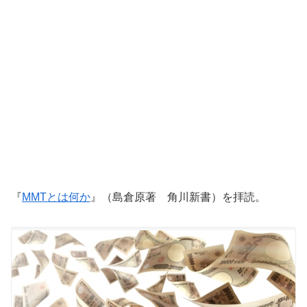
『
MMTとは何か
』（島倉原著 角川新書）を拝読。