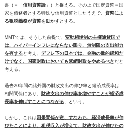
書（＝「
信用貨幣論
」）と捉える。その上で国定貨幣＝国
家を債務者とする特殊な信用貨幣としたうえで、
貨幣によ
る租税義務が貨幣を動かす
とする。
MMTでは、そうした前提で、
変動相場制の主権通貨国で
は、ハイパーインフレにならない限り、無制限の支出能力
を有する
と考え、
デフレ下の日本では、金融の量的緩和だ
けでなく、国家財政においても緊縮財政をやめるべき
だと
考える。
過去20年間の諸外国の財政支出の伸び率と経済成長率は
相関関係にあり、
財政支出の伸び率を増やすことが経済成
長率を伸ばすことにつながる
、という。
しかし、これは
因果関係が逆、すなわち、経済成長率が伸
びたことにより、租税収入が増えて、財政支出が伸びたの