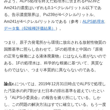
みよう。ALPS処理を終えた処理水に含まれるPu239と
Am241の濃度はいずれも0.1ベクレル/リットル以下であ
る。告示濃度限界は、Pu239が4ベクレル/リットル、
Am241が4ベクレル/リットルである（参考：
ALPS処理水
データ集（62核種評価結果）
）。
つまり、原子力発電所から環境に放出される放射性物質の
国際基準に照らし合わせて、1Fの処理水と中国の『原発
の正常な稼働による液体廃棄物』にはなんら差がないので
ある。1Fの処理水は、科学的な根拠に基づいて、異質な
ものではない、つまり本質的に異ならないのである。
論点c.
については、2019年12月31日時点でALPSで処理し
た汚染水の約7割がまだ日本の排出基準を超えていたとい
う『ALPS小委員会』の報告を拠り所にしている。しか
し、この問題の解決方法はすでに確立している。もう一度