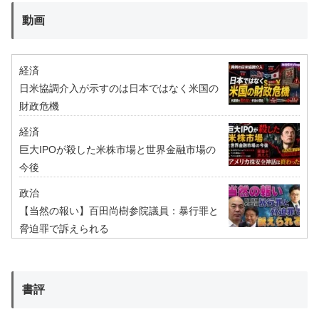
動画
経済
日米協調介入が示すのは日本ではなく米国の
財政危機
経済
巨大IPOが殺した米株市場と世界金融市場の
今後
政治
【当然の報い】百田尚樹参院議員：暴行罪と
脅迫罪で訴えられる
書評