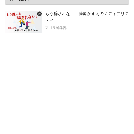
もう騙されない 藤原かずえのメディアリテ
ラシー
アゴラ編集部