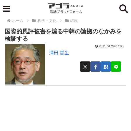
ホーム
科学・文化
環境
国際的風評被害を煽る中韓の論拠のなかみを
検証する
2021.04.29 07:00
澤田 哲生