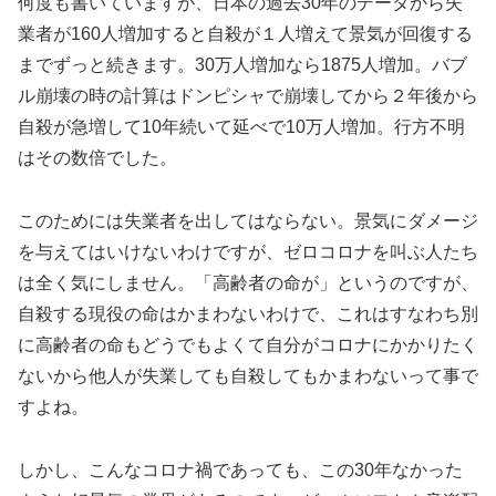
何度も書いていますが、日本の過去30年のデータから失
業者が160人増加すると自殺が１人増えて景気が回復する
までずっと続きます。30万人増加なら1875人増加。バブ
ル崩壊の時の計算はドンピシャで崩壊してから２年後から
自殺が急増して10年続いて延べで10万人増加。行方不明
はその数倍でした。
このためには失業者を出してはならない。景気にダメージ
を与えてはいけないわけですが、ゼロコロナを叫ぶ人たち
は全く気にしません。「高齢者の命が」というのですが、
自殺する現役の命はかまわないわけで、これはすなわち別
に高齢者の命もどうでもよくて自分がコロナにかかりたく
ないから他人が失業しても自殺してもかまわないって事で
すよね。
しかし、こんなコロナ禍であっても、この30年なかった