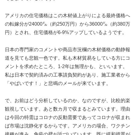
アメリカの住宅価格はこの木材値上がりによる最終価格へ
の転嫁分が24000㌦（約250万円）から36000㌦（約380万
円）とされ、住宅価格が6-9%アップしているようです。
日本の専門家のコメントや商品市況欄の木材価格の動静報
道を見ても悲観一色です。私も木材貿易をしている方にコ
メントを求めたところ、1-2年は無理かも、といいます。
私は日本で契約済みの工事請負契約があり、施工業者から
「やばいです！」と悲鳴のメールが来ています。
で、お前はどう分析しているのか、なのですが、比較的楽
観視しています。あと数カ月で収まるとみています。理由
は今回の特需はコロナの反動需要であってコロナが収まれ
ば市場は沈静化するからです。アメリカの場合、ワクチン
接種が進み、免疫の壁が近づいています。既に緩和措置が