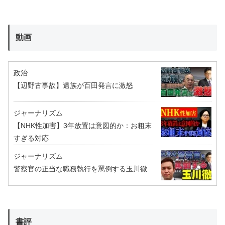
動画
政治
【辺野古事故】遺族が百田発言に激怒
ジャーナリズム
【NHK性加害】3年放置は意図的か：お粗末
すぎる対応
ジャーナリズム
警察官の正当な職務執行を罵倒する玉川徹
書評