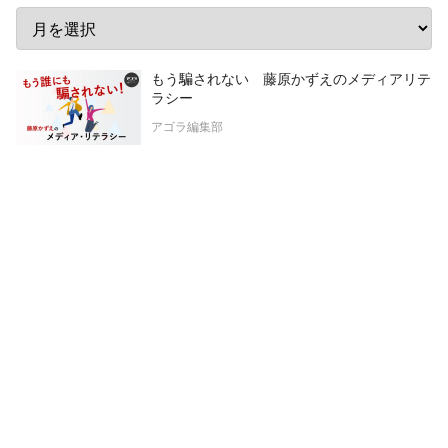
もう騙されない 藤原かずえのメディアリテ
ラシー
アゴラ編集部