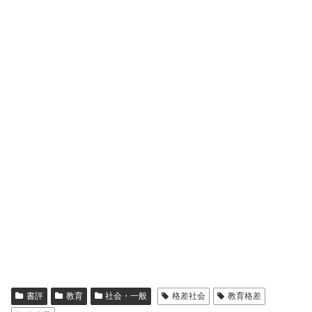
書評
教育
社会・一般
格差社会
教育格差